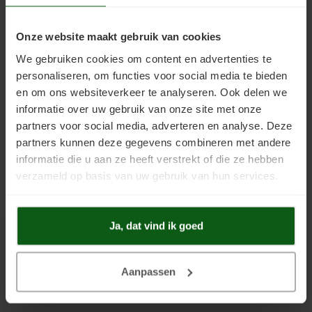
Leemstuc verven
Lotexan
Onze website maakt gebruik van cookies
NEEM ALTIJD DE GEBRUIKSAANWIJZING DOOR, DEZE VINDT U ONDER
"DOWNLOADS"
We gebruiken cookies om content en advertenties te
Keim Soldalan of Soldalan-ME
Mycal-Fix
personaliseren, om functies voor social media te bieden
en om ons websiteverkeer te analyseren. Ook delen we
Kalkverf overschilderen
Mycal Por
informatie over uw gebruik van onze site met onze
.
partners voor social media, adverteren en analyse. Deze
Binnenklimaat
Mycal Top
partners kunnen deze gegevens combineren met andere
Toevoegen aan winkelwagen
informatie die u aan ze heeft verstrekt of die ze hebben
Schimmel in huis
Purkristalat
verzameld op basis van uw gebruik van hun services.
Wat voor verf zit op mijn muur?
Restauro Fixatief
Ja, dat vind ik goed
Kinderkamer verven
Restauro Lasur
Productuitleg
Saltsorb
Aanpassen
Downloads
Silan Primer