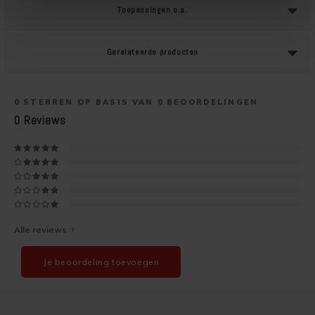
Toepassingen o.a.
Soldalan Arte
Gerelateerde producten
Soldalan Grof
Speciaal Fixatief
0
STERREN OP BASIS VAN
0
BEOORDELINGEN
0
Reviews
Spachtel
Unikristalat
Concreton-Base
Concreton-Fixatief
Alle reviews
Optil Grof
Je beoordeling toevoegen
Contact-Plus-Grof