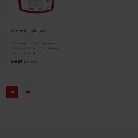
Keim verf - Optil Grof
Strijkklare muurverf met grove
korrel voor binnen. Intensieve en
lichtechte kleuren in ultramat
uiterlijk. Bijzonder geschikt voor
€46,65
Incl. btw
uitdagende structuur en
lichtverhoudingen. Hoge mate van
licht verstrooiing.