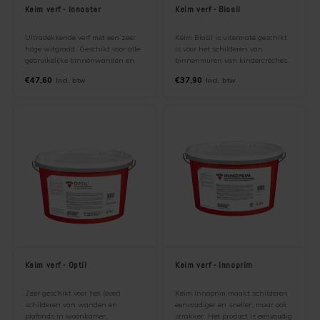
Keim verf - Innostar
Keim verf - Biosil
Kelder verven
Concreton-W
Ultradekkende verf met een zeer
Keim Biosil is uitermate geschikt
Kaleien
Design Lasur
hoge witgraad. Geschikt voor alle
is voor het schilderen van
gebruikelijke binnenwanden en
binnenmuren van kindercrèches,
plafonds, zowel voor nieuwe
scholen, ziekenhuizen,
Keim gevelverf
Eco-paint-Stripper
€47,60
€37,90
Incl. btw
Incl. btw
ondergronden als bestaande
kinderkamers en ruimten voor
ondergronden.
levensmiddelen opslag. Bij uitstek
geschikt voor kwetsbare personen,
Keimen
Fixatief
zoals kinderen of mensen met een
allergie.
Keim kalkverf
Granital
Wat is afwasbare muurverf
Lignosil Color
Muur Impregneren
Lignosil HRP
Onderhoud bij Keim verf
Lignosil Inco
Keim verf - Optil
Keim verf - Innoprim
Spuiten van Keim verf
Lignosil Inco DL
Zeer geschikt voor het (over)
Keim Innoprim maakt schilderen
schilderen van wanden en
eenvoudiger en sneller, maar ook
plafonds in woonkamer,
strakker. Het product is eenvoudig
Buitenmuur verf kiezen
Lignosil-Scudo