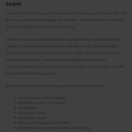
Aanpak
Kelder verven
Concreton-W
Voordat de klant begon met isoleren heeft hij uitgezocht met welke verf
Kaleien
Design Lasur
je een goede vochtdoorlating kan bereiken, hij kwam tot de conclusie
dat dat eigenlijk alleen met KEIM verf kan.
Keim gevelverf
Eco-paint-Stripper
Het was lastig om erachter te komen welke verf en voorbehandeling
nodig is. Daartoe heeft de klant de website van de KEIM specialist
Keimen
Fixatief
bestudeerd en vervolgen nog een paar vragen gesteld per email en
later ook telefonisch. Hierdoor werd duidelijk dat bepaalde
Keim kalkverf
Granital
voorbehandelingen niet nodig waren en andere wel, en welke verf het
mooiste resultaat zou geven.
Wat is afwasbare muurverf
Lignosil Color
Daarna heeft hij een ontwerp gemaakt van het hele proces
Muur Impregneren
Lignosil HRP
Laten Isoleren EPS bolletjes
Afplakken ramen en deuren
Onderhoud bij Keim verf
Lignosil Inco
Zandstralen
Weghalen zand
Spuiten van Keim verf
Lignosil Inco DL
Afspuiten muren
Voegen en 2 weken uitharden
Voorbehandelen met Soldalan verdunning
Buitenmuur verf kiezen
Lignosil-Scudo