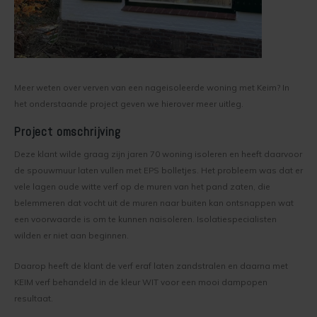
Gestucte buitenmuur verven
Werkwijze binnenmuur verven
Keim Avantgarde
Optil
Vragen over het Kopen
Keim mineraalverf
Keim Kleurenwaaier RAL
Biosil
Veel Gestelde Vragen
Meer weten over verven van een nageisoleerde woning met Keim? In
Bakstenen muur verven
Keim Edition Historisch
Soliprim
Retour
het onderstaande project geven we hierover meer uitleg.
Beton muur verven
Keim Natuursteen
Uni-Kalei
Reclameren
Project omschrijving
Deze klant wilde graag zijn jaren 70 woning isoleren en heeft daarvoor
Gestucte muur verven
Keim Optil Monochrome
Athenit-Lucente
Uitvoering
de spouwmuur laten vullen met EPS bolletjes. Het probleem was dat er
vele lagen oude witte verf op de muren van het pand zaten, die
Spachtelputz verven
Keim Soldalan Monochrome
Block-Primer
Keim en Duurzaamheid
belemmeren dat vocht uit de muren naar buiten kan ontsnappen wat
een voorwaarde is om te kunnen naisoleren. Isolatiespecialisten
Gipsplaten verven
Keim Soldalan kleuren
Concreton-C
wilden er niet aan beginnen.
Plafond verven
Keim Innostar kleuren
Concreton-Lasur
Daarop heeft de klant de verf eraf laten zandstralen en daarna met
KEIM verf behandeld in de kleur WIT voor een mooi dampopen
Hout binnen verven
Concreton Black betonverf
Contact-Plus
resultaat.