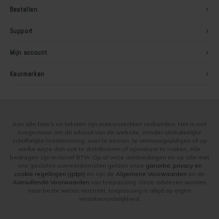
Bestellen
Support
Mijn account
Keurmerken
Aan alle foto's en teksten zijn auteursrechten verbonden. Het is niet
toegestaan om de inhoud van de website, zonder uitdrukkelijke
schriftelijke toestemming, over te nemen, te vermenigvuldigen of op
welke wijze dan ook te distribueren of openbaar te maken. Alle
bedragen zijn inclusief BTW. Op al onze aanbiedingen en op alle met
ons gesloten overeenkomsten gelden onze
garantie, privacy en
cookie regelingen (gdpr)
en zijn de
Algemene Voorwaarden
en de
Aanvullende Voorwaarden
van toepassing. Onze adviezen worden
naar beste weten verstrekt, toepassing is altijd op eigen
verantwoordelijkheid.