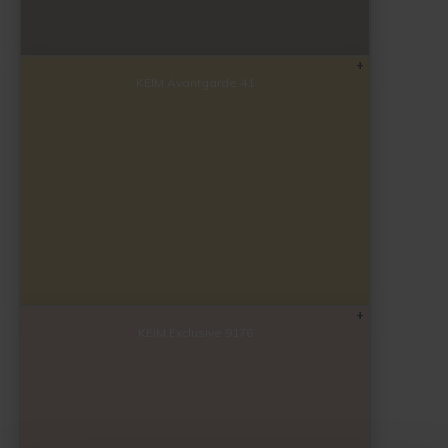
Soldalan Arte
Soldalan Grof
KEIM Avantgarde 41
Speciaal Fixatief
Spachtel
Unikristalat
Concreton-Base
Concreton-Fixatief
KEIM Exclusive 9176
Optil Grof
Contact-Plus-Grof