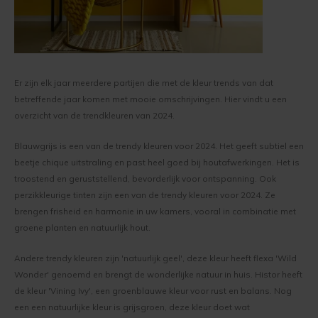
Keim Exclusiv
Werkwijze binnenmuur verven
Optil
Vragen over het Kopen
Keim Avantgarde
Keim mineraalverf
Biosil
Veel Gestelde Vragen
Keim Kleurenwaaier RAL
Er zijn elk jaar meerdere partijen die met de kleur trends van dat
Bakstenen muur verven
Soliprim
Retour
betreffende jaar komen met mooie omschrijvingen. Hier vindt u een
Keim Edition Historisch
overzicht van de trendkleuren van 2024.
Beton muur verven
Uni-Kalei
Reclameren
Keim Natuursteen
Blauwgrijs is een van de trendy kleuren voor 2024. Het geeft subtiel een
Gestucte muur verven
Athenit-Lucente
Uitvoering
beetje chique uitstraling en past heel goed bij houtafwerkingen. Het is
Keim Optil Monochrome
troostend en geruststellend, bevorderlijk voor ontspanning. Ook
Spachtelputz verven
Block-Primer
Keim en Duurzaamheid
perzikkleurige tinten zijn een van de trendy kleuren voor 2024. Ze
brengen frisheid en harmonie in uw kamers, vooral in combinatie met
Keim Soldalan Monochrome
Gipsplaten verven
Concreton-C
groene planten en natuurlijk hout.
Keim Soldalan kleuren
Andere trendy kleuren zijn 'natuurlijk geel', deze kleur heeft flexa 'Wild
Plafond verven
Concreton-Lasur
Wonder' genoemd en brengt de wonderlijke natuur in huis. Histor heeft
Keim Innostar kleuren
de kleur 'Vining Ivy', een groenblauwe kleur voor rust en balans. Nog
Hout binnen verven
Contact-Plus
een een natuurlijke kleur is grijsgroen, deze kleur doet wat
Concreton Black betonverf