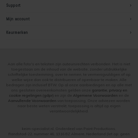
Support
Mijn account
Keurmerken
Aan alle foto's en teksten zijn auteursrechten verbonden. Het is niet
toegestaan om de inhoud van de website, zonder uitdrukkelijke
schriftelijke toestemming, over te nemen, te vermenigvuldigen of op
welke wijze dan ook te distribueren of openbaar te maken. Alle
bedragen zijn inclusief BTW. Op al onze aanbiedingen en op alle met
ons gesloten overeenkomsten gelden onze
garantie, privacy en
cookie regelingen (gdpr)
en zijn de
Algemene Voorwaarden
en de
Aanvullende Voorwaarden
van toepassing. Onze adviezen worden
naar beste weten verstrekt, toepassing is altijd op eigen
verantwoordelijkheid.
keim-specialist.nl, Onderdeel van Paint Productions.
Randstad-22, nummer 46, 1316 BZ Almere, Nederland (let op: geen