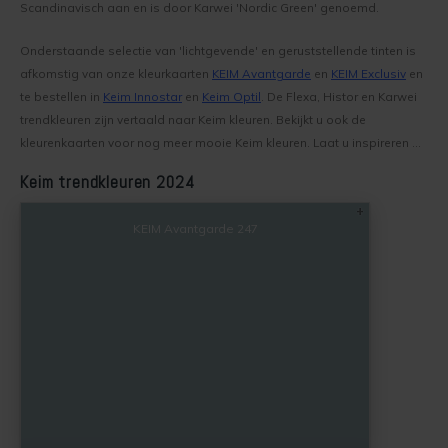
Scandinavisch aan en is door Karwei 'Nordic Green' genoemd.
Kelder verven
Concreton-W
Onderstaande selectie van 'lichtgevende' en geruststellende tinten is
Kaleien
Design Lasur
afkomstig van onze kleurkaarten
KEIM Avantgarde
en
KEIM Exclusiv
en
te bestellen in
Keim Innostar
en
Keim Optil
. De Flexa, Histor en Karwei
Keim gevelverf
Eco-paint-Stripper
trendkleuren zijn vertaald naar Keim kleuren. Bekijkt u ook de
kleurenkaarten voor nog meer mooie Keim kleuren. Laat u inspireren ...
Keimen
Fixatief
Keim trendkleuren 2024
Keim kalkverf
Granital
KEIM Avantgarde 247
Wat is afwasbare muurverf
Lignosil Color
Muur Impregneren
Lignosil HRP
Onderhoud bij Keim verf
Lignosil Inco
Spuiten van Keim verf
Lignosil Inco DL
Buitenmuur verf kiezen
Lignosil-Scudo