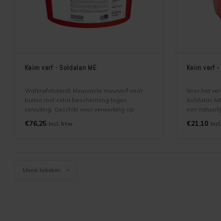
Keim verf - Soldalan ME
Keim verf 
Waterafstotend, kleurvaste muurverf voor
Voor het ve
buiten met extra bescherming tegen
Soldalan ME
vervuiling. Geschikt voor verwerking op
een natuurli
nieuwe en bestaande ondergronden zoals
grondstoffen
€76,25
€21,10
Incl. btw
Incl
beton, steen, cement en metselwerk.
grondlaag b
LET OP! Soldalan ME is niet in donkere
kleuren te maken
Meest bekeken