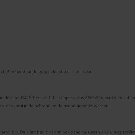
het onderstaande project leest u er meer over.
 de kleur RAL9010. Het totale oppervlak is 360m2 rood/roze baksteen
t er vooral in de ochtend en de avond gewerkt worden.
nd zijn. De klant had zich dan ook goed ingelezen op keim-specialist