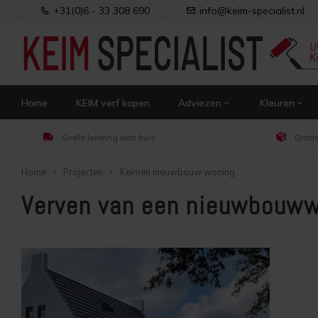
+31(0)6 - 33 308 690
info@keim-specialist.nl
Home
KEIM verf kopen
Adviezen
Kleuren
Snelle levering aan huis
Grati
Home
Projecten
Keimen nieuwbouw woning
Verven van een nieuwbouww