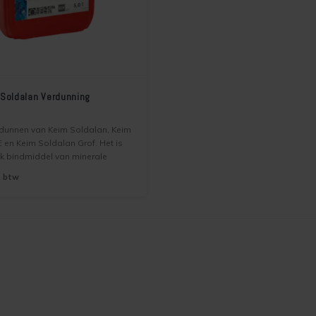
- Soldalan Verdunning
rdunnen van Keim Soldalan, Keim
 en Keim Soldalan Grof. Het is
jk bindmiddel van minerale
 die ook te gebruiken is als
. btw
ij sterk zuigende ondergronden.