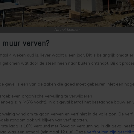
Na het keimen
 muur verven?
aal 4 weken oud is, liever wacht u een jaar. Dit is belangrijk omdat e
 gekomen wat door de steen heen naar buiten ontsnapt. Bij dit proce
de gevel is een van de zaken die goed moet gebeuren. Met een hoged
tergebleven organische vervuiling te verwijderen
noeg zijn (<6% vocht). In dit geval betrof het bestaande bouw en
 weinig wind om te gaan verven en verf niet in de volle zon. De verf 
gels rondom ook vrij blijven van verf spatten.
rste laag is 10% verdund met Royalan verdunning. In dit geval heeft 
laag was een etmaal (minimaal 12 uur). Deze
verfspuiten zijn geschik