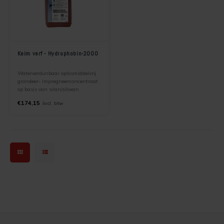
Keim verf - Hydrophobin-2000
Waterverdunbaar oplosmiddelvrij
grondeer- impregneerconcentraat
op basis van silan/siloxan
€174,15
Incl. btw