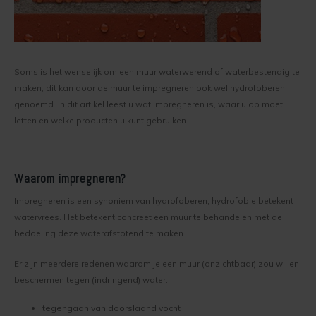
Werkwijze binnenmuur verven
Keim Avantgarde
Optil
Vragen over het Kopen
Keim mineraalverf
Keim Kleurenwaaier RAL
Biosil
Veel Gestelde Vragen
Soms is het wenselijk om een muur waterwerend of waterbestendig te
maken, dit kan door de muur te impregneren ook wel hydrofoberen
Bakstenen muur verven
Keim Edition Historisch
Soliprim
Retour
genoemd. In dit artikel leest u wat impregneren is, waar u op moet
letten en welke producten u kunt gebruiken.
Beton muur verven
Keim Natuursteen
Uni-Kalei
Reclameren
Gestucte muur verven
Keim Optil Monochrome
Athenit-Lucente
Uitvoering
Waarom impregneren?
Spachtelputz verven
Keim Soldalan Monochrome
Block-Primer
Keim en Duurzaamheid
Impregneren is een synoniem van hydrofoberen, hydrofobie betekent
watervrees. Het betekent concreet een muur te behandelen met de
Gipsplaten verven
Keim Soldalan kleuren
Concreton-C
bedoeling deze waterafstotend te maken.
Plafond verven
Keim Innostar kleuren
Concreton-Lasur
Er zijn meerdere redenen waarom je een muur (onzichtbaar) zou willen
beschermen tegen (indringend) water:
Hout binnen verven
Concreton Black betonverf
Contact-Plus
tegengaan van doorslaand vocht