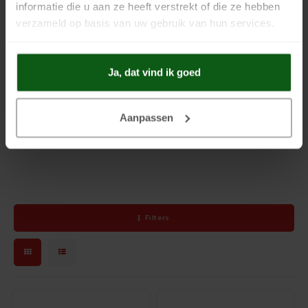
informatie die u aan ze heeft verstrekt of die ze hebben
hydrophobin
2000
is geen eindlaag en moet afgewerkt worden met
verzameld op basis van uw gebruik van hun services.
een van de Keim verf systemen zoals
Keim Soldalan
(
ME
) of
Keim
Royalan
.
Geverfde muur impregneren
Ja, dat vind ik goed
Een reeds geverfde muur kunt u onzichtbaar impregneren met
Keim
lotexan
. De dampopenheid blijft behouden.
Aanpassen
Kijk voor de werkwijze op de datasheet van de betreffende producten.
Filters