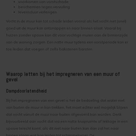
voorkomen van vorstschade
Kelder verven
Concreton-W
beschermen tegen vervuiling
levensduur verlengen
Kaleien
Design Lasur
Vocht in de muur kan tot schade leiden vooral als het vocht niet (snel)
goed uit de muur kan ontsnappen en naar binnen slaat. Vooral bij
Keim gevelverf
Eco-paint-Stripper
huizen zonder spouw kan dit voor vochtige muren aan de binnenzijde
van de woning zorgen. Een natte muur tijdens een vorstperiode kan er
Keimen
Fixatief
toe leiden dat voegen of zelfs bakstenen barsten.
Keim kalkverf
Granital
Waarop letten bij het impregneren van een muur of
Wat is afwasbare muurverf
Lignosil Color
gevel
Dampdoorlatendheid
Lignosil HRP
Muur Impregneren
Bij het impregneren van een gevel is het de bedoeling dat water niet
Lignosil Inco
van buiten de muur in kan trekken, het moet echter wel mogelijk blijven
dat vocht vanuit de muur naar buiten afgevoerd kan worden. Denk
Onderhoud bij Keim verf
Lignosil Inco DL
bijvoorbeeld aan vocht dat via een natte kruipruimte of lekkage in een
spouw terecht komt, als dit niet naar buiten kan dan zal het naar
Spuiten van Keim verf
Lignosil-Scudo
binnen slaan wat kan leiden tot schimmelgroei. De