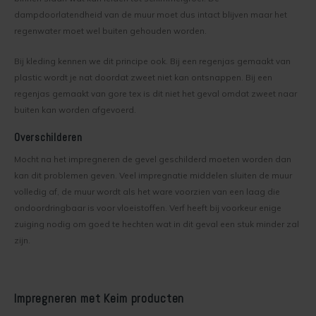
dampdoorlatendheid van de muur moet dus intact blijven maar het
Buitenmuur verf kiezen
regenwater moet wel buiten gehouden worden.
Lotexan
Leemstuc verven
Bij kleding kennen we dit principe ook. Bij een regenjas gemaakt van
Mycal-Fix
plastic wordt je nat doordat zweet niet kan ontsnappen. Bij een
Keim Soldalan of Soldalan-ME
regenjas gemaakt van gore tex is dit niet het geval omdat zweet naar
Mycal Por
buiten kan worden afgevoerd.
Kalkverf overschilderen
Mycal Top
Overschilderen
Binnenklimaat
Mocht na het impregneren de gevel geschilderd moeten worden dan
Purkristalat
kan dit problemen geven. Veel impregnatie middelen sluiten de muur
Schimmel in huis
volledig af, de muur wordt als het ware voorzien van een laag die
Restauro Fixatief
ondoordringbaar is voor vloeistoffen. Verf heeft bij voorkeur enige
Wat voor verf zit op mijn muur?
zuiging nodig om goed te hechten wat in dit geval een stuk minder zal
Restauro Lasur
zijn.
Kinderkamer verven
Saltsorb
Impregneren met Keim producten
Silan Primer