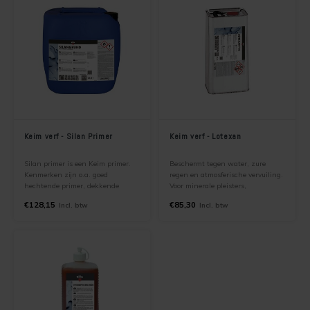
Keim verf - Silan Primer
Keim verf - Lotexan
Silan primer is een Keim primer.
Beschermt tegen water, zure
Kenmerken zijn o.a. goed
regen en atmosferische vervuiling.
hechtende primer, dekkende
Voor minerale pleisters,
primer, indringende primer.
mineraalverven, beton,
€128,15
€85,30
Incl. btw
Incl. btw
Hydrofobeermiddel voor de
kalkzandsteen en
voorbehandeling van minerale
vezelcementplaten. Kleurloze
ondergronden.
hydrofoberende eindlaag op basis
van siloxan
Alleen te bestellen met opgave van
bedrijfsnaam.