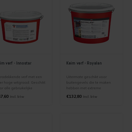
im verf - Innostar
Keim verf - Royalan
tradekkende verf met een
Uitermate geschikt voor
er hoge witgraad. Geschikt
buitengevels die te maken
or alle gebruikelijke
hebben met extreme
nnenwanden en plafonds,
weercondities. Geschikt voor
7,60
€132,80
Incl. btw
Incl. btw
wel voor nieuwe
zowel renovatie als
dergronden als bestaande
nieuwbouw. Heeft een
dergronden.
minerale ondergrond nodig.
LET OP wordt uitgeleverd
onder de naam Regalix.