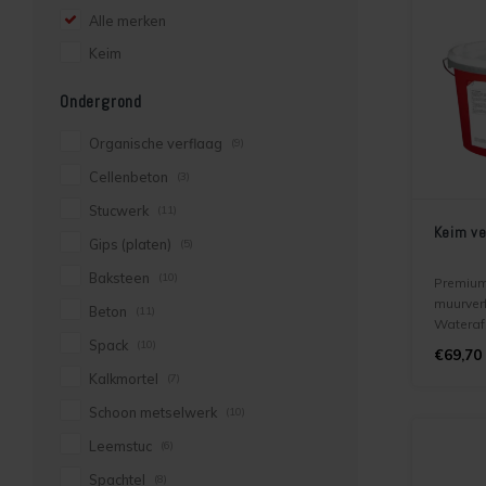
Alle merken
Keim
Ondergrond
Organische verflaag
(9)
Cellenbeton
(3)
Stucwerk
(11)
Keim ve
Gips (platen)
(5)
Baksteen
(10)
Premium 
muurverf
Beton
(11)
Waterafs
Spack
mat. Te 
(10)
€69,70
(over) s
Kalkmortel
(7)
buiteng
beton, s
Schoon metselwerk
(10)
metselw
Leemstuc
(6)
verflage
levensdu
Spachtel
(8)