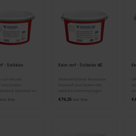
rf - Soldalan
Keim verf - Soldalan ME
Ke
sol-silicaat
Waterafstotend, kleurvaste
Ul
 voor buiten.
muurverf voor buiten met
ze
totend, kleurvast en
extra bescherming tegen
vo
gebruiken voor het
vervuiling. Geschikt voor
bi
€76,25
€4
Incl. btw
Incl. btw
childeren van
verwerking op nieuwe en
zo
evels gemaakt van
bestaande ondergronden
on
teen, cement,
zoals beton, steen, cement
on
erk, bestaande
en metselwerk.
n, enz. Extreem lange
LET OP! Soldalan ME is niet in
ur.
donkere kleuren te maken