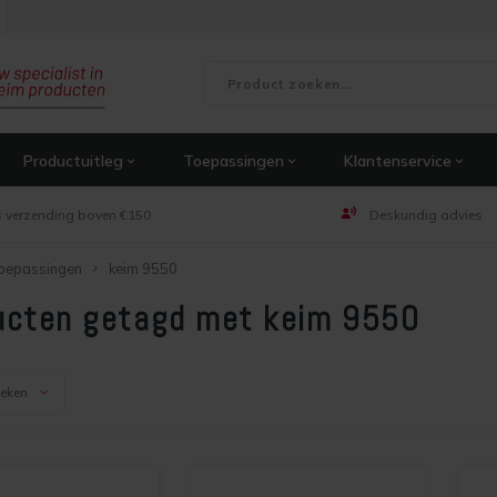
Productuitleg
Toepassingen
Klantenservice
s verzending boven €150
Deskundig advies
oepassingen
keim 9550
ucten getagd met keim 9550
keken