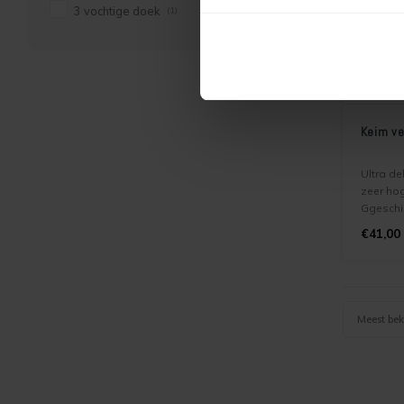
3 vochtige doek
(1)
Keim ve
Ultra de
zeer ho
Ggeschik
gebruik
€41,00
en plaf
nieuwe 
bestaan
Meest be