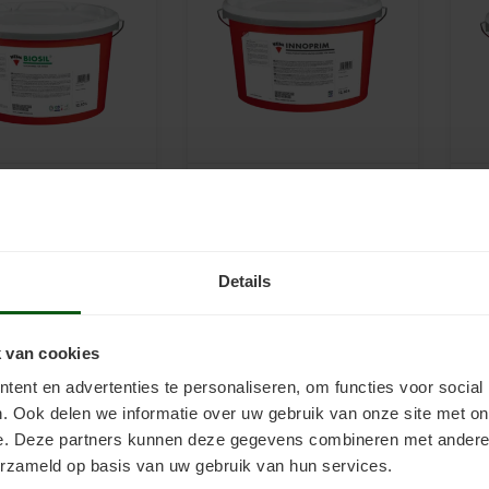
f - Biosil
Keim verf - Innoprim
Ke
sil is uitermate
Keim Innoprim maakt
Ze
 is voor het
schilderen eenvoudiger en
sc
Details
ren van binnenmuren
sneller, maar ook strakker.
pl
ercrèches, scholen,
Het product is eenvoudig aan
sl
€131,70
€4
Incl. btw
Incl. btw
uizen, kinderkamers
te brengen met kwast, roller
ru
en voor
of airless-spuit en
kl
 van cookies
ddelen opslag. Bij
combineert perfect met alle
Bi
ent en advertenties te personaliseren, om functies voor social
geschikt voor
KEIM binnenverven.
ui
. Ook delen we informatie over uw gebruik van onze site met on
re personen, zoals
mo
n of mensen met een
zoa
e. Deze partners kunnen deze gegevens combineren met andere i
erzameld op basis van uw gebruik van hun services.