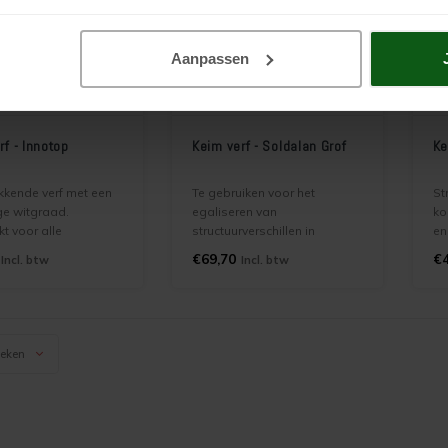
Aanpassen
rf - Innotop
Keim verf - Soldalan Grof
Ke
kkende verf met een
Te gebruiken voor het
St
ge witgraad.
egaliseren van
ko
t voor alle
structuurverschillen in
en
elijke binnenwanden
buitengevels gemaakt van
ul
€69,70
€4
Incl. btw
Incl. btw
onds, zowel voor
beton, steen, cement,
ge
ondergronden als
metselwerk. Als grond- of
st
de ondergronden.
tussenlaag in het KEIM
li
Soldalan systeem
ma
keken