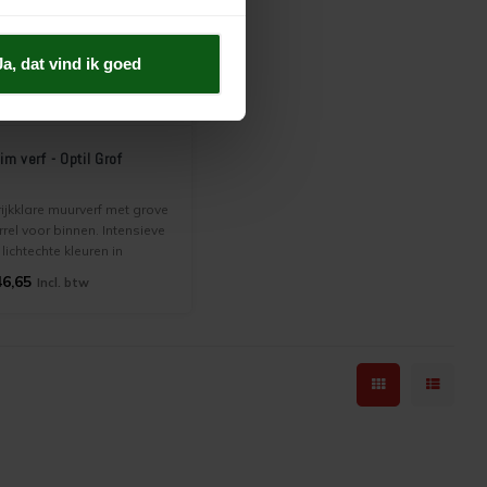
Ja, dat vind ik goed
im verf - Optil Grof
rijkklare muurverf met grove
rrel voor binnen. Intensieve
 lichtechte kleuren in
tramat uiterlijk. Bijzonder
6,65
Incl. btw
schikt voor uitdagende
ructuur en
chtverhoudingen. Hoge
te van licht verstrooiing.