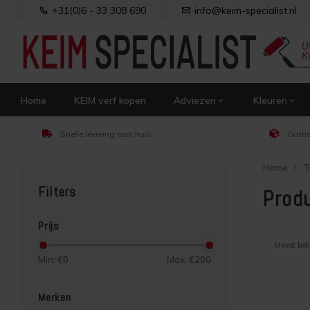
+31(0)6 - 33 308 690
info@keim-specialist.nl
Home
KEIM verf kopen
Adviezen
Kleuren
Snelle levering aan huis
Grati
Home
T
Filters
Prod
Prijs
Meest be
Min: €
0
Max: €
200
Merken