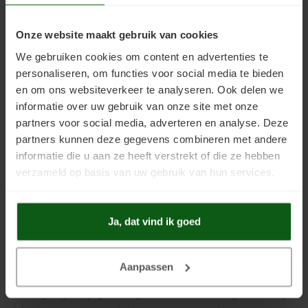
Primer
.
Verwijder sinterlagen (waterafstotende lagen) voor het
verven.
Soldalan Arte
Onze website maakt gebruik van cookies
Bij kleine structuurverschillen en/of haarscheuren eerste een
laag
Keim Soldalan Grof
aanbrengen.
We gebruiken cookies om content en advertenties te
Sterk zuigende stuclagen voorbehandelen met
Keim
personaliseren, om functies voor social media te bieden
Soldalan-verdunning
(max 10%).
Soldalan Grof
Grote structuurverschillen en/of haarscheuren oplossen door
en om ons websiteverkeer te analyseren. Ook delen we
een eerste laag
Keim Contact-Plus-Grof
aan te brengen.
informatie over uw gebruik van onze site met onze
Speciaal Fixatief
Ogen tegen spetters beschermen en de verf buiten bereik van
kinderen houden. Niet te behandelen oppervlakken
partners voor social media, adverteren en analyse. Deze
afschermen.
partners kunnen deze gegevens combineren met andere
Spachtel
Spetters op omliggende oppervlakte direct met veel water
verwijderen.
informatie die u aan ze heeft verstrekt of die ze hebben
Volg altijd de
Technische Info Keim Soldalan
Arte
.
verzameld op basis van uw gebruik van hun services.
Unikristalat
* De droogtijd is altijd afhankelijk van de temperatuur,
Concreton-Base
luchtvochtigheid, ventilatie en aangebrachte laagdikte. Hoge
Ja, dat vind ik goed
luchtvochtigheid en lage temperaturen kunnen de droging negatief
Concreton-Fixatief
beïnvloeden.
Aanpassen
Optil Grof
Wij behouden ons het recht voor gegevens zonder voorafgaande
berichtgeving te wijzigen. Voorgenoemde informatie is gebaseerd op
Contact-Plus-Grof