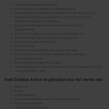
Titaandioxidevrije formulering.
Werkwijze binnenmuur verven
Keim Avantgarde
Optil
Vragen over het Kopen
Verhoogd de kleurdiepte en kleurbriljantie.
Onderstreept de structuur en textuur van de ondergrond.
Uitstekende hechting (bladdert of verschilfert niet) en
Keim mineraalverf
Keim Kleurenwaaier RAL
Biosil
Veel Gestelde Vragen
bescherming tegen Uv-straling.
Absolute lichtechtheid en kleurstabiliteit (20 jaar
kleurgarantie).
Bakstenen muur verven
Keim Edition Historisch
Soliprim
Retour
Beschermt tegen zure regen en industriegassen.
Bescherming tegen schimmel en algengroei.
Enorme weersbestendigheid.
Beton muur verven
Keim Natuursteen
Uni-Kalei
Reclameren
Onbrandbaar.
Tast de dampopenheid van gevels niet aan.
Gestucte muur verven
Keim Optil Monochrome
Athenit-Lucente
Uitvoering
Laat zich bij renovatie gemakkelijk overschilderen
(kostenbesparend).
Eenvoudig met water te reinigen.
Spachtelputz verven
Keim Soldalan Monochrome
Block-Primer
Keim en Duurzaamheid
Ondergrond kan zonder kleurverschil worden bijgewerkt (met
“overgehouden” verf).
Gipsplaten verven
Keim Soldalan kleuren
Concreton-C
Keim Soldalan Arte is te gebruiken voor het verven van
Baksteen.
Plafond verven
Keim Innostar kleuren
Concreton-Lasur
Beton.
Kalkzandsteen.
Stucwerk (kalk gebonden, cementgebonden).
Hout binnen verven
Concreton Black betonverf
Contact-Plus
Buitengevelisolatie.
Na-geïsoleerde gevels.