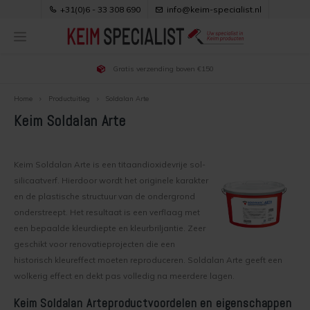
+31(0)6 - 33 308 690
info@keim-specialist.nl
Gratis verzending boven €150
Hoofdmenu / keim verf kopen
Hoofdmenu / klantenservice
Hoofdmenu / productuitleg
Hoofdmenu / toepassingen
Hoofdmenu / downloads
Hoofdmenu / projecten
Hoofdmenu / adviezen
Hoofdmenu / kleuren
KEIM verf kopen
Klantenservice
Toepassingen
Productuitleg
Downloads
Projecten
Adviezen
Kleuren
Home
Productuitleg
Soldalan Arte
Keim Soldalan Arte
Keim Verf Kopen
Voordelen van Keim verf
Keim buitenmuur kleuren
Soldalan
Keim Betonverf
Over Ons & Contact
Gipswanden verven
Gebruiksaanwijzingen
Buitenmuur verven
Keim binnenmuur kleuren
Soldalan ME
Keim Binnenmuurverf
Bestellen
Bakstenen buitenmuur verven
Brochures
Keim Soldalan Arte is een titaandioxidevrije sol-
silicaatverf. Hierdoor wordt het originele karakter
en de plastische structuur van de ondergrond
Buitenmuur voorbereiden
Binnenmuur kleur kiezen
Soldalan Verdunning
Keim Buitenmuurverf
Bezorgen
Gevel renovatie
Veiligheidsbladen
onderstreept. Het resultaat is een verflaag met
een bepaalde kleurdiepte en kleurbriljantie. Zeer
Werkwijze buitenmuur verven
kleur trends
Royalan
Keim Houtverf
Veilig Betalen
Keimen nieuwbouw woning
Kleurenwaaiers
geschikt voor renovatieprojecten die een
historisch kleureffect moeten reproduceren. Soldalan Arte geeft een
Binnenmuur verven
Uitleg over Keim kleuren
Royalan Verdunning
Keurmerken
Dampopen afwerken na isoleren spouwmuur
wolkerig effect en dekt pas volledig na meerdere lagen.
Binnenmuur voorbereiden
Keim Exclusiv
Innostar
Privacy, Cookies e.d.
Gestucte buitenmuur verven
Keim Soldalan Arte
productvoordelen en eigenschappen