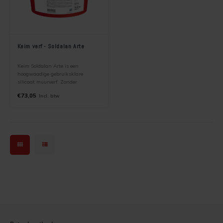
Keim verf - Soldalan Arte
Keim Soldalan Arte is een
hoogwaadige gebruiksklare
silicaat muurverf. Zonder
titaandioxide voor verflagen met
€73,05
Incl. btw
een bijzondere kleurdiepte en
levendigheid. Zeer geschikt voor
renovatieprojecten die een
historisch kleureffect moeten
reproduceren.