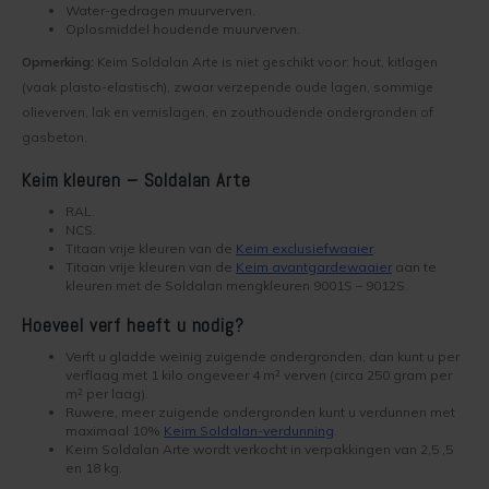
Water-gedragen muurverven.
Kelder verven
Concreton-W
Oplosmiddel houdende muurverven.
Opmerking:
Keim Soldalan Arte is niet geschikt voor: hout, kitlagen
Kaleien
Design Lasur
(vaak plasto-elastisch), zwaar verzepende oude lagen, sommige
olieverven, lak en vernislagen, en zouthoudende ondergronden of
Keim gevelverf
Eco-paint-Stripper
gasbeton.
Keimen
Fixatief
Keim kleuren – Soldalan Arte
RAL.
Keim kalkverf
Granital
NCS.
Titaan vrije kleuren van de
Keim exclusiefwaaier
.
Titaan vrije kleuren van de
Keim avantgardewaaier
aan te
Wat is afwasbare muurverf
Lignosil Color
kleuren met de Soldalan mengkleuren 9001S – 9012S.
Hoeveel verf heeft u nodig?
Muur Impregneren
Lignosil HRP
Verft u gladde weinig zuigende ondergronden, dan kunt u per
verflaag met 1 kilo ongeveer 4 m² verven (circa 250 gram per
Onderhoud bij Keim verf
Lignosil Inco
m² per laag).
Ruwere, meer zuigende ondergronden kunt u verdunnen met
maximaal 10%
Keim Soldalan-verdunning
.
Spuiten van Keim verf
Lignosil Inco DL
Keim Soldalan Arte wordt verkocht in verpakkingen van 2,5 ,5
en 18 kg.
Buitenmuur verf kiezen
Lignosil-Scudo