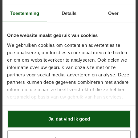
Kelder verven
Concreton-W
Met Webshop Keurmerk bent u verzekerd van:
Toestemming
Details
Over
Kaleien
Design Lasur
Helder inzicht in prijzen en kosten
Duidelijke informatie over verzending en klachten
Keim gevelverf
Eco-paint-Stripper
Onze website maakt gebruik van cookies
Veilig betalingsverkeer met betrouwbare partners
Vermelding van adres en contactgegevens
We gebruiken cookies om content en advertenties te
Keimen
Fixatief
personaliseren, om functies voor social media te bieden
en om ons websiteverkeer te analyseren. Ook delen we
Keim kalkverf
Granital
One tree planted Keurmerk
informatie over uw gebruik van onze site met onze
partners voor social media, adverteren en analyse. Deze
Wat is afwasbare muurverf
Lignosil Color
partners kunnen deze gegevens combineren met andere
informatie die u aan ze heeft verstrekt of die ze hebben
Muur Impregneren
Lignosil HRP
verzameld op basis van uw gebruik van hun services.
Specialist vindt duurzaamheid belangrijk. Daarom planten wij (op
onze kosten) in samenwerking met de non-profit organisatie
Onderhoud bij Keim verf
Lignosil Inco
"OneTreePlanted" voor elke order een boom.
Ja, dat vind ik goed
Spuiten van Keim verf
Lignosil Inco DL
Buitenmuur verf kiezen
Lignosil-Scudo