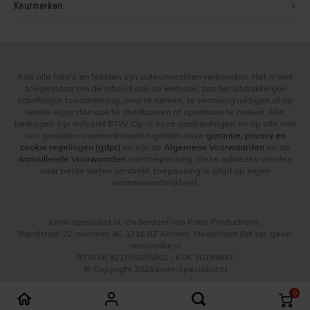
Keurmerken
Soldalan Arte
Soldalan Grof
Aan alle foto's en teksten zijn auteursrechten verbonden. Het is niet
Speciaal Fixatief
toegestaan om de inhoud van de website, zonder uitdrukkelijke
schriftelijke toestemming, over te nemen, te vermenigvuldigen of op
welke wijze dan ook te distribueren of openbaar te maken. Alle
Spachtel
bedragen zijn inclusief BTW. Op al onze aanbiedingen en op alle met
ons gesloten overeenkomsten gelden onze
garantie, privacy en
cookie regelingen (gdpr)
en zijn de
Algemene Voorwaarden
en de
Unikristalat
Aanvullende Voorwaarden
van toepassing. Onze adviezen worden
naar beste weten verstrekt, toepassing is altijd op eigen
verantwoordelijkheid.
Concreton-Base
Concreton-Fixatief
keim-specialist.nl, Onderdeel van Paint Productions.
Randstad-22, nummer 46, 1316 BZ Almere, Nederland (let op: geen
retouradres)
Optil Grof
BTW NL821759255B01 - KVK 30189843
© Copyright 2026 keim-specialist.nl
Contact-Plus-Grof
0
Vergelijk producten
0