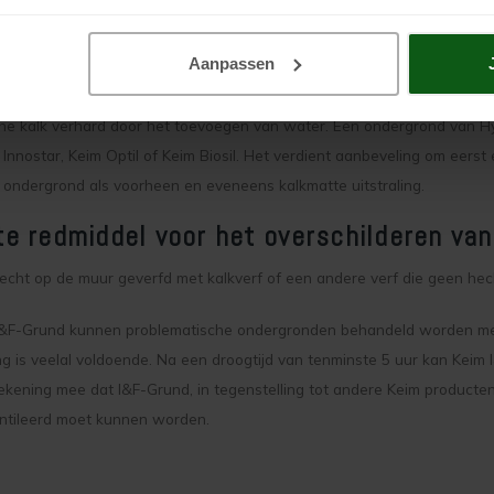
met een niet kalkverf moet proefondervindelijk vastgesteld worden door
hechting goed is kan de muur geverfd worden met Keim Innostar, Keim Op
Aanpassen
lische kalk (HL of NHL)
he kalk verhard door het toevoegen van water. Een ondergrond van Hy
 Innostar, Keim Optil of Keim Biosil. Het verdient aanbeveling om eerst
ndergrond als voorheen en eveneens kalkmatte uitstraling.
e redmiddel voor het overschilderen van
hecht op de muur geverfd met kalkverf of een andere verf die geen hec
I&F-Grund kunnen problematische ondergronden behandeld worden me
g is veelal voldoende. Na een droogtijd van tenminste 5 uur kan Keim 
ekening mee dat I&F-Grund, in tegenstelling tot andere Keim producten
ntileerd moet kunnen worden.