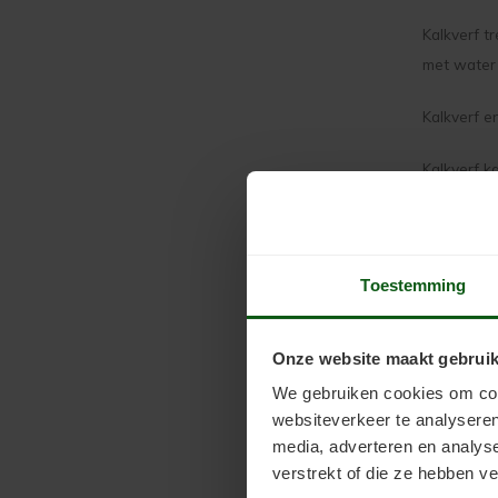
Kalkverf t
met water 
Kalkverf e
Kalkverf k
Welke
Mocht u ee
Toestemming
te weten w
Lucht
Onze website maakt gebruik
Luchtkalk 
We gebruiken cookies om cont
mogelijke 
websiteverkeer te analyseren
media, adverteren en analys
luchtkalk 
verstrekt of die ze hebben v