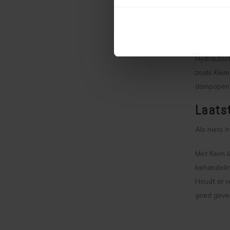
verven is 
Indien de 
Hydrau
Hydraulisc
zoals Keim
dampopen o
Laatst
Als niets 
Met Keim 
behandelin
Houdt er r
goed geve