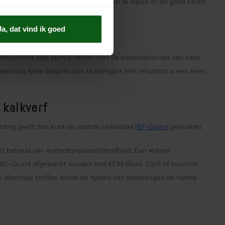
 een laag Soliprim aan te brengen en te kijken of dit goed hecht.
til of Keim Biosil.
Ja, dat vind ik goed
draulische kalk kunt u verven met de mineraalverven van keim
 een laag Keim Soliprim aan te brengen. Het resultaat is een even
 kalkverf
hting geeft dan kunt als laatste redmiddel
I&F-Grund
gebruiken.
t behoud van waterdampdoorlatendheid. Een enke­le
I&F-Grund afgewerkt worden met KEIM Biosil, Optil of Innostar.
, vluchtige stoffen bevat en tijdens het aanbrengen de ruimte