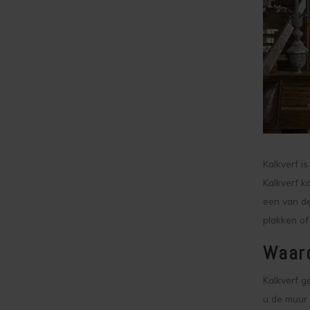
Kalkverf i
Kalkverf k
een van de
plakken of
Waaro
Kalkverf g
u de muur 