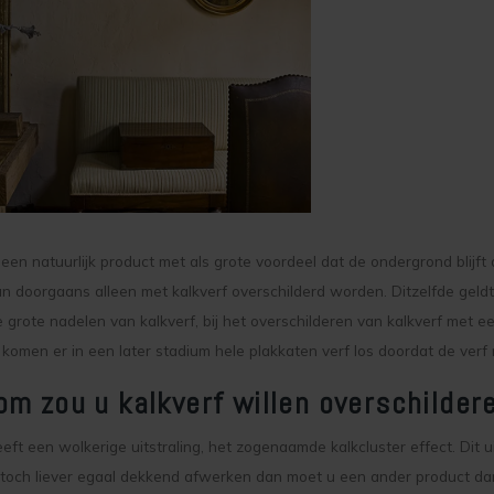
s een natuurlijk product met als grote voordeel dat de ondergrond blij
an doorgaans alleen met kalkverf overschilderd worden. Ditzelfde geldt
 grote nadelen van kalkverf, bij het overschilderen van kalkverf met een
 komen er in een later stadium hele plakkaten verf los doordat de ver
m zou u kalkverf willen overschilder
eeft een wolkerige uitstraling, het zogenaamde kalkcluster effect. Dit 
toch liever egaal dekkend afwerken dan moet u een ander product dan