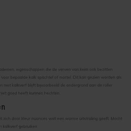
ft ademen, eigenschappen die de verven van keim ook bezitten.
 voor bepaalde kalk spachtel of mortel. Dit kan gezien worden als
 niet kalkverf blijft bijvoorbeeld de ondergrond aan de roller
f niet goed heeft kunnen hechten.
en
uit zich door kleur nuances wat een warme uitstraling geeft. Mocht
 kalkverf gebruiken.