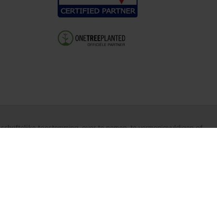
schriftelijke toestemming, over te nemen, te vermenigvuldigen of
p alle met ons gesloten overeenkomsten gelden onze
garantie,
Vergelijk producten
0
zen worden naar beste weten verstrekt, toepassing is altijd op
Start vergelijking
adres)