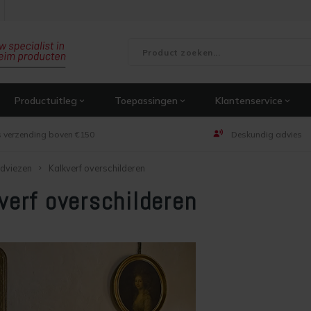
Productuitleg
Toepassingen
Klantenservice
s verzending boven €150
Deskundig advies
dviezen
Kalkverf overschilderen
verf overschilderen