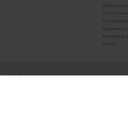
Klantenservic
Contactformul
Duurzaamhei
Algemene Vo
Aanvullende 
Credits
Aan alle foto's en teksten zijn auteursrechten verbonden. Het i
op welke wijze dan ook te distribueren of openbaar te make
privacy en cookie regelingen (gdpr)
en zijn de
Algemene Voorw
Rands