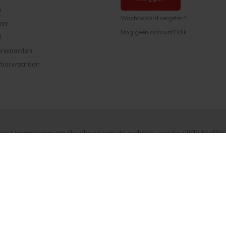
e
Wachtwoord vergeten?
ier
Nog geen account? Klik
d
orwaarden
Voorwaarden
s niet toegestaan om de inhoud van de website, zonder uitdrukkelijke 
n. Alle bedragen zijn inclusief BTW. Op al onze aanbiedingen en o
aarden
en de
Aanvullende Voorwaarden
van toepassing. Onze advie
eigen verantwoordelijkheid.
keim-specialist.nl, Onderdeel van Paint Productions.
tad-22, nummer 46, 1316 BZ Almere, Nederland (let op: geen retour
BTW NL821759255B01 - KVK 30189843
© Copyright 2026 keim-specialist.nl