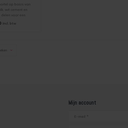
ortel op basis van
lk, wit cement en
 delen voor een
echting en dekking.
0
Incl. btw
ciale
gulerende
happen. Verkrijgbaar
lo verpakkingen
keken
Mijn account