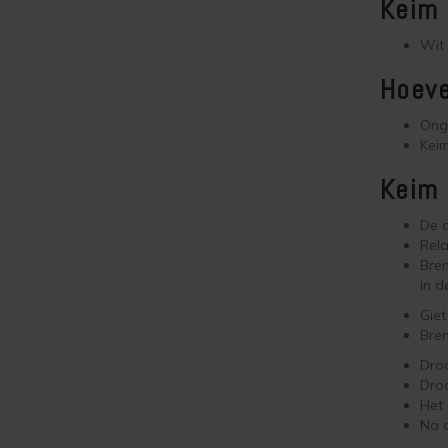
Keim 
Wit
Hoeve
Onge
Keim
Keim 
De o
Rela
Bren
in d
Giet
Bren
Dro
Droo
Het 
Na d