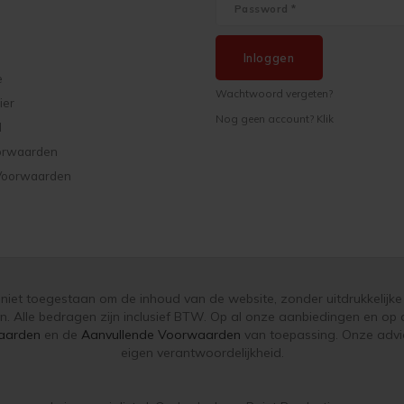
Inloggen
e
Wachtwoord vergeten?
ier
Nog geen account? Klik
d
orwaarden
Voorwaarden
s niet toegestaan om de inhoud van de website, zonder uitdrukkelijke 
n. Alle bedragen zijn inclusief BTW. Op al onze aanbiedingen en o
aarden
en de
Aanvullende Voorwaarden
van toepassing. Onze advie
eigen verantwoordelijkheid.