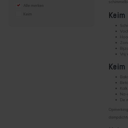
schimmelb
Alle merken
Keim 
Keim
Schi
Voc
Hoo
Zon
Bijz
Vrij
Keim 
Bak
Beto
Kal
Na-g
De m
Opmerking:
dampdicht