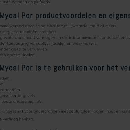
elaste wanden en plafonds
Mycal Por productvoordelen en eige
mmelwerend door hoog alkaliteit (pH-waarde van 8 of meer).
htregulerende eigenschappen.
g wateropnemend vermogen en daardoor minimaal condensatierisic
der toevoeging van oplosmiddelen en weekmakers.
onder goed te verwerken.
 van oplosmiddelen.
Mycal Por is te gebruiken voor het ve
steen.
n.
kzandsteen.
eïsoleerde gevels.
eeste andere mortels.
 Ongeschikt voor ondergronden met zoutuitbloei, lakken, hout en kuns
e verflaag hebben.