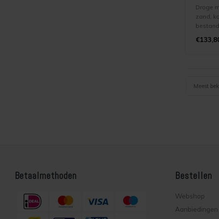
Droge m
zand, ka
bestand
betere h
€133,8
Met spe
vochtre
eigensc
in 25 ki
Meest be
Betaalmethoden
Bestellen
Webshop
Aanbiedingen