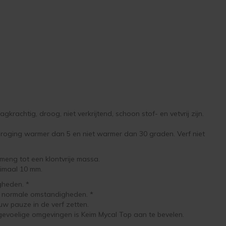
krachtig, droog, niet verkrijtend, schoon stof- en vetvrij zijn.
roging warmer dan 5 en niet warmer dan 30 graden. Verf niet
 meng tot een klontvrije massa.
imaal 10 mm.
gheden. *
r normale omstandigheden. *
uw pauze in de verf zetten.
elgevoelige omgevingen is Keim Mycal Top aan te bevelen.