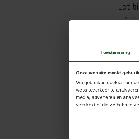
Let b
Indi
Doo
bes
Ontb
Verw
Bij 
Toestemming
Bij
Ogen
Spet
Onze website maakt gebruik
Volg
We gebruiken cookies om cont
websiteverkeer te analyseren
* De droog
media, adverteren en analys
temperatur
verstrekt of die ze hebben v
Voor vrage
Wij behoud
laboratori