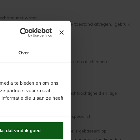
 schoon met water.
ndelen met
Keim Mycal Fix
en in natte toestand afvegen. (gebruik
ingwater.
Over
houden. Niet te behandelen oppervlakken afschermen.
 media te bieden en om ons
ze partners voor social
tie en aangebrachte laagdikte. Hoge luchtvochtigheid en lage
nformatie die u aan ze heeft
m gerust contact op met onze Keim specialist.
Ja, dat vind ik goed
e wijzigen. Voorgenoemde informatie is gebaseerd op
dat het product veelal wordt toegepast onder omstandigheden