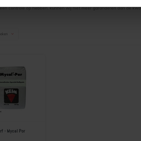
een controle op hebben, kunnen wij niet meer garanderen dan de kwalit
keken
rf - Mycal Por