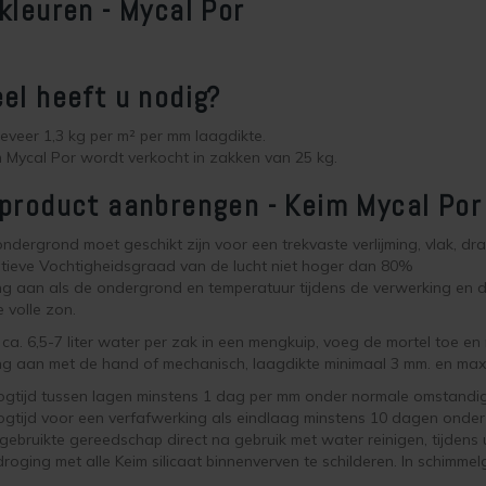
kleuren - Mycal Por
el heeft u nodig?
veer 1,3 kg per m² per mm laagdikte.
 Mycal Por wordt verkocht in zakken van 25 kg.
product aanbrengen - Keim Mycal Por
ndergrond moet geschikt zijn voor een trekvaste verlijming, vlak, draag
tieve Vochtigheidsgraad van de lucht niet hoger dan 80%
g aan als de ondergrond en temperatuur tijdens de verwerking en d
e volle zon.
 ca. 6,5-7 liter water per zak in een mengkuip, voeg de mortel toe en
g aan met de hand of mechanisch, laagdikte minimaal 3 mm. en max
ogtijd tussen lagen minstens 1 dag per mm onder normale omstandi
gtijd voor een verfafwerking als eindlaag minstens 10 dagen onde
gebruikte gereedschap direct na gebruik met water reinigen, tijdens 
roging met alle Keim silicaat binnenverven te schilderen. In schimm