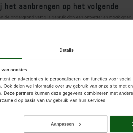
ij het aanbrengen op het volgende
en de ondergrond vettig is gebruik dan een ontvetter en maak goed
r microben (algen en mossen) aangetaste ondergronden voorbeha
chermende kleding en een ademhalingsmasker).
rekende delen met een geschikt reparatiemiddel repareren.
ijder Sinterlagen (waterafstotende lagen) voor het gebruik.
sterk zuigende ondergronden eerst voorbevochtigen met schoon leid
Details
zonder gladde ondergronden opruwen.
 tegen spetters beschermen en de verf buiten bereik van kinderen 
ters op omliggende oppervlakte direct met veel water verwijderen.
 van cookies
 altijd de Technische Info
Keim Mycal Por
.
ent en advertenties te personaliseren, om functies voor social
. Ook delen we informatie over uw gebruik van onze site met on
tijd is altijd afhankelijk van de temperatuur, luchtvochtigheid, ventila
e. Deze partners kunnen deze gegevens combineren met andere i
en kunnen de droging negatief beïnvloeden.
erzameld op basis van uw gebruik van hun services.
n over welk Keim product te gebruiken en hoe het aan te brengen nee
Aanpassen
en ons het recht voor gegevens zonder voorafgaande berichtgeving t
umtesten en praktijkervaringen en is naar beste weten verstrekt. Om