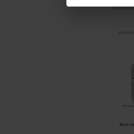
waar wij g
Meest be
Keim ve