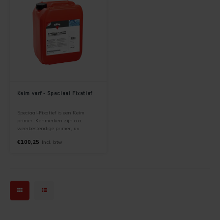
Keim verf - Speciaal Fixatief
Speciaal-Fixatief is een Keim
primer. Kenmerken zijn o.a.
weerbestendige primer, uv
bestendige primer,
€100,25
Incl. btw
schimmelwerende primer, goed
hechtende primer. Met deze
primer kunnen sterk zuigende
minerale ondergronden qua
zuiging gereguleerd worden