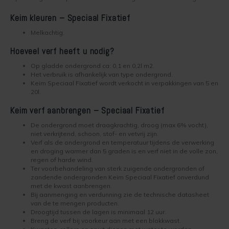
Kelder verven
Concreton-W
Keim kleuren – Speciaal Fixatief
Kaleien
Design Lasur
Melkachtig.
Hoeveel verf heeft u nodig?
Keim gevelverf
Eco-paint-Stripper
Op gladde ondergrond ca: 0,1 en 0,2l m2.
Het verbruik is afhankelijk van type ondergrond.
Keimen
Fixatief
Keim Speciaal Fixatief wordt verkocht in verpakkingen van 5 en
20l.
Keim kalkverf
Granital
Keim verf aanbrengen – Speciaal Fixatief
De ondergrond moet draagkrachtig, droog (max 6% vocht),
Wat is afwasbare muurverf
Lignosil Color
niet verkrijtend, schoon, stof- en vetvrij zijn.
Verf als de ondergrond en temperatuur tijdens de verwerking
en droging warmer dan 5 graden is en verf niet in de volle zon,
Muur Impregneren
Lignosil HRP
regen of harde wind.
Ter voorbehandeling van sterk zuigende ondergronden of
zandende ondergronden Keim Speciaal Fixatief onverdund
Onderhoud bij Keim verf
Lignosil Inco
met de kwast aanbrengen.
Bij aanmenging en verdunning zie de technische datasheet
Spuiten van Keim verf
Lignosil Inco DL
van de te mengen producten.
Droogtijd tussen de lagen is minimaal 12 uur.
Breng de verf bij voorkeur aan met een blokkwast.
Buitenmuur verf kiezen
Lignosil-Scudo