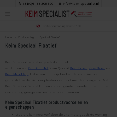
+31(0)6 - 33 308 690
info@keim-specialist.nl
Gratis verzending boven €150
Hoofdmenu / keim verf kopen
Hoofdmenu / klantenservice
Hoofdmenu / productuitleg
Hoofdmenu / toepassingen
Hoofdmenu / downloads
Hoofdmenu / projecten
Hoofdmenu / adviezen
Hoofdmenu / kleuren
KEIM verf kopen
Klantenservice
Toepassingen
Productuitleg
Downloads
Projecten
Adviezen
Kleuren
Home
Productuitleg
Speciaal Fixatief
Keim Speciaal Fixatief
Keim Verf Kopen
Voordelen van Keim verf
Keim buitenmuur kleuren
Soldalan
Keim Betonverf
Over Ons & Contact
Gipswanden verven
Gebruiksaanwijzingen
Buitenmuur verven
Keim binnenmuur kleuren
Soldalan ME
Keim Binnenmuurverf
Bestellen
Bakstenen buitenmuur verven
Brochures
Keim Speciaal Fixatief is geschikt voor het
verdunnen van
Keim Granital
, Keim Quarzil,
Keim Ecosil
,
Keim Biosil
en
Keim Mycal Top
. Het is een natuurlijk bindmiddel van minerale
Buitenmuur voorbereiden
Binnenmuur kleur kiezen
Soldalan Verdunning
Keim Buitenmuurverf
Bezorgen
Gevel renovatie
Veiligheidsbladen
grondstoffen die zich onoplosbaar verbindt met de ondergrond. Met
Keim Speciaal Fixatief kunnen sterk zuigende minerale ondergronden
Werkwijze buitenmuur verven
kleur trends
Royalan
Keim Houtverf
Veilig Betalen
Keimen nieuwbouw woning
Kleurenwaaiers
qua zuiging gereguleerd en gereduceerd worden.
Binnenmuur verven
Uitleg over Keim kleuren
Royalan Verdunning
Keurmerken
Dampopen afwerken na isoleren spouwmuur
Keim Speciaal Fixatief productvoordelen en
eigenschappen
Binnenmuur voorbereiden
Keim Exclusiv
Innostar
Privacy, Cookies e.d.
Gestucte buitenmuur verven
U verbruikt minder verf door de uitermate geschikte werking