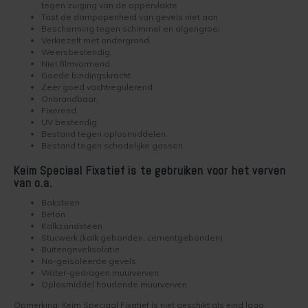
tegen zuiging van de oppervlakte
Tast de dampopenheid van gevels niet aan
Werkwijze binnenmuur verven
Keim Avantgarde
Optil
Vragen over het Kopen
Bescherming tegen schimmel en algengroei
Verkiezelt met ondergrond.
Weersbestendig.
Keim mineraalverf
Keim Kleurenwaaier RAL
Biosil
Veel Gestelde Vragen
Niet filmvormend.
Goede bindingskracht.
Bakstenen muur verven
Keim Edition Historisch
Soliprim
Retour
Zeer goed vochtregulerend.
Onbrandbaar.
Fixerend.
Beton muur verven
Keim Natuursteen
Uni-Kalei
Reclameren
UV bestendig.
Bestand tegen oplosmiddelen.
Bestand tegen schadelijke gassen.
Gestucte muur verven
Keim Optil Monochrome
Athenit-Lucente
Uitvoering
Keim Speciaal Fixatief is te gebruiken voor het verven
van o.a.
Spachtelputz verven
Keim Soldalan Monochrome
Block-Primer
Keim en Duurzaamheid
Baksteen
Beton
Gipsplaten verven
Keim Soldalan kleuren
Concreton-C
Kalkzandsteen
Stucwerk (kalk gebonden, cementgebonden)
Buitengevelisolatie
Plafond verven
Keim Innostar kleuren
Concreton-Lasur
Na-geïsoleerde gevels
Water-gedragen muurverven
Hout binnen verven
Concreton Black betonverf
Contact-Plus
Oplosmiddel houdende muurverven
Opmerking: Keim Speciaal Fixatief is niet geschikt als eind laag.