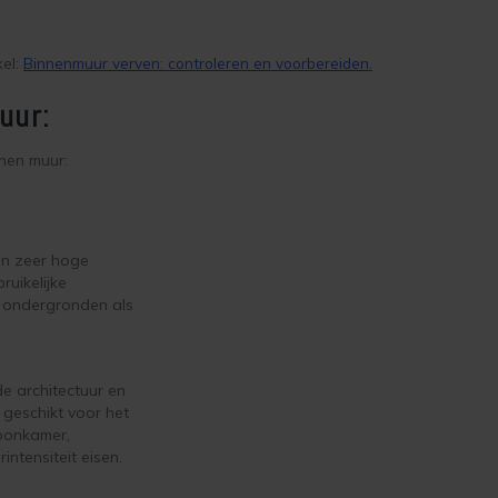
kel:
Binnenmuur verven: controleren en voorbereiden
.
uur:
nnen muur:
en zeer hoge
ruikelijke
 ondergronden als
e architectuur en
r geschikt voor het
woonkamer,
ntensiteit eisen.