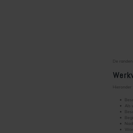
De randen 
Werkw
Hieronder 
Besc
Als 
Besc
Begi
Nada
Wac