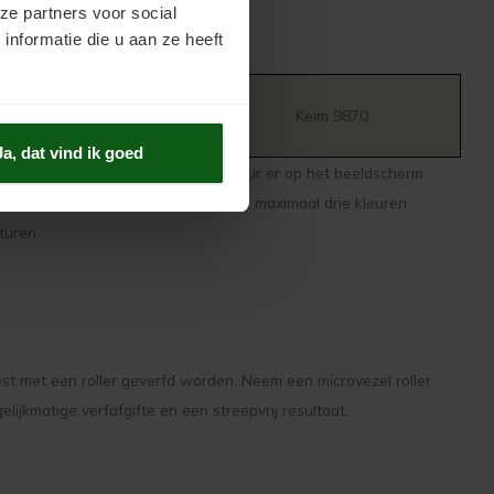
ze partners voor social
nformatie die u aan ze heeft
RAL 9003
Keim 9870
Ja, dat vind ik goed
beste is niet af te gaan op hoe de kleur er op het beeldscherm
ok kunt u een uitstrijk op papier van maximaal drie kleuren
turen.
st met een roller geverfd worden. Neem een microvezel roller
ijkmatige verfafgifte en een streepvrij resultaat.