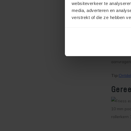
websiteverkeer te analyseren
KEIM 9870
media, adverteren en analys
De 4 meest
verstrekt of die ze hebben v
Tip:
De jui
uitziet m
aanvragen
Tip:
Ontdek
Gere