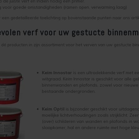
 de juiste verf en indien nodig een primer.
g voor goede omstandigheden (ramen open, verwarming laag)
or een gedetailleerde toelichting op bovenstaande punten naar ons arti
volen verf voor uw gestucte binnenm
 dé producten in zijn assortiment voor het verven van uw gestucte bi
Keim Innostar
is een ultradekkende verf met e
witgraad. Keim lnnostar is geschikt voor alle geb
binnenwanden en plafonds, zowel voor nieuwe
bestaande ondergronden.
Keim Optil
is bijzonder geschikt voor uitdagend
moeilijke lichtverhoudingen zoals strijklicht. Zee
(over) schilderen van wanden en plafonds in 
slaapkamer, hal en andere ruimte met hoge kleuri