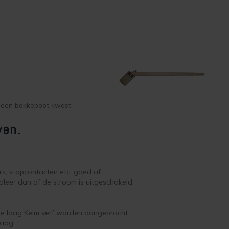
t een bokkepoot kwast.
ven.
s, stopcontacten etc. goed af.
oleer dan of de stroom is uitgeschakeld.
ste laag Keim verf worden aangebracht.
laag.