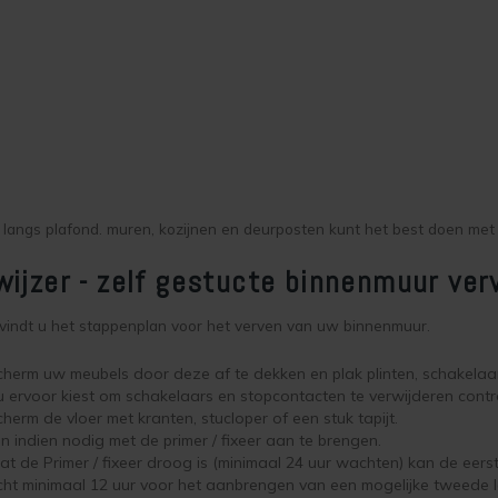
langs plafond. muren, kozijnen en deurposten kunt het best doen me
ijzer - zelf gestucte binnenmuur ver
vindt u het stappenplan voor het verven van uw binnenmuur.
herm uw meubels door deze af te dekken en plak plinten, schakelaar
u ervoor kiest om schakelaars en stopcontacten te verwijderen contr
herm de vloer met kranten, stucloper of een stuk tapijt.
n indien nodig met de primer / fixeer aan te brengen.
t de Primer / fixeer droog is (minimaal 24 uur wachten) kan de eer
ht minimaal 12 uur voor het aanbrengen van een mogelijke tweede 