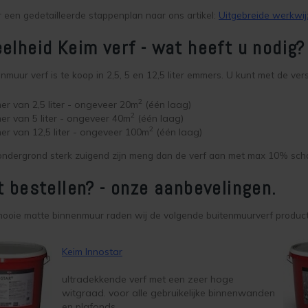
or een gedetailleerde stappenplan naar ons artikel:
Uitgebreide werkwi
elheid Keim verf - wat heeft u nodig?
nmuur verf is te koop in 2,5, 5 en 12,5 liter emmers. U kunt met de v
2
r van 2,5 liter - ongeveer 20m
(één laag)
2
r van 5 liter - ongeveer 40m
(één laag)
2
r van 12,5 liter - ongeveer 100m
(één laag)
ndergrond sterk zuigend zijn meng dan de verf aan met max 10% schoo
t bestellen? - onze aanbevelingen.
mooie matte binnenmuur raden wij de volgende buitenmuurverf produc
Keim Innostar
ultradekkende verf met een zeer hoge
witgraad. voor alle gebruikelijke binnenwanden
en plafonds