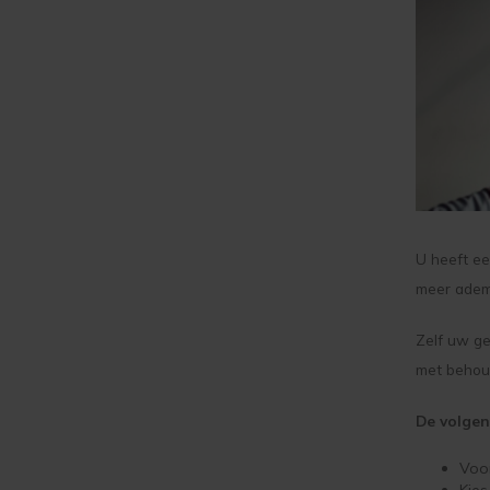
U heeft ee
meer adem
Zelf uw ge
met behou
De volge
Voo
Kies