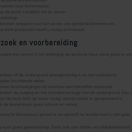
radvies voor binnenmuren
op de juiste condities om te verven
eedschap
bevolen stappen voor het verven van gestucte binnenmuren
e Keim producten heeft u nodig en hoeveel
zoek en voorbereiding
begint met verven is het belangrijk de gestucte muur eerst goed te ond
roleer of de ondergrond draagkrachtig is en niet verkrijtend.
ijder loszittende delen.
reer beschadigingen bij voorkeur met hetzelfde materiaal
roleer de zuiging en het vochtpercentage van de ondergrond. Een n
ur de muur licht op waar nodig, vooral nadat er gerepareerd is.
 de binnenmuur goed schoon en vetvrij.
estucte binnenmuur gereed is om geverfd te worden kunt u dat gaan 
g voor goed gereedschap. Denk ook aan afdek- en afplakmateriaal.