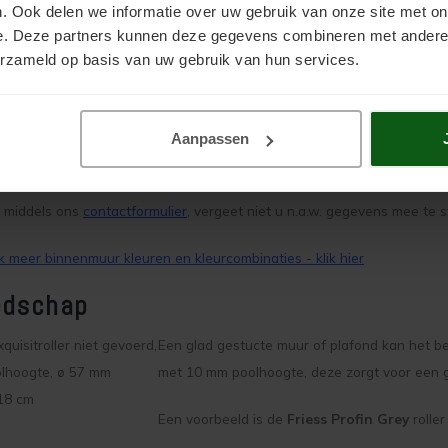
. Ook delen we informatie over uw gebruik van onze site met on
 en RAL 9010 of RAL 9016.
e. Deze partners kunnen deze gegevens combineren met andere i
 gekozen lichte kleuren:
erzameld op basis van uw gebruik van hun services.
Keim 100% Wit
RAL 9010
Aanpassen
ste kleur uitkiezen is moeilijk zonder de kleur in het echt te zien. Het 
aar om een
Keim kleurenwaaier
of
Keim kleuren brochure
te bestellen. O
 middels ons
contactformulier
, vergeet niet u n.a.w. gegevens mee te s
 meer binnenmuur kleuren en kleurcombinaties - klik hier
edschap
Een glad gestucte muur of plafond kan het be
met 10 mm poolhoogte, deze zorgt voor een gel
Een voorbeeld is de
Friess Profin Grey
roller