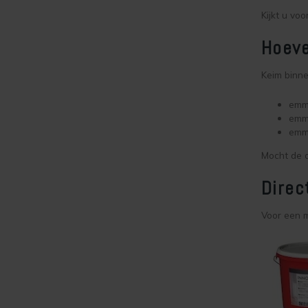
Kijkt u vo
Hoeve
Keim binne
emme
emme
emme
Mocht de o
Direc
Voor een 