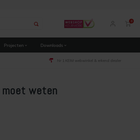
0
Projecten
Downloads
Nr 1 KEIM webwinkel & erkend dealer
u moet weten