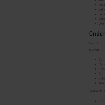
Kleu
Let 
Ger
Aan
Welk
Onder
Voordat u 
maken.
Cont
Verw
Repa
Cont
Schu
Maak
Zodra de g
Zor