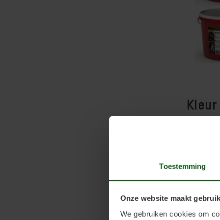
Kleur
Het kiezen
van een hu
de muren. 
neigen daa
Toestemming
variant ge
contraster
Onze website maakt gebruik
De meest v
We gebruiken cookies om cont