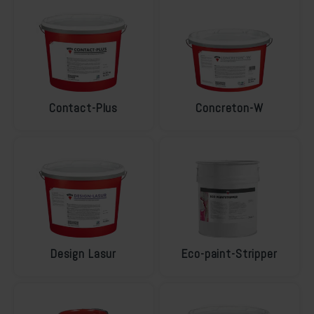
Soldalan Arte
Soldalan Grof
Speciaal Fixatief
Contact-Plus
Concreton-W
Spachtel
Unikristalat
Concreton-Base
Concreton-Fixatief
Design Lasur
Eco-paint-Stripper
Optil Grof
Contact-Plus-Grof