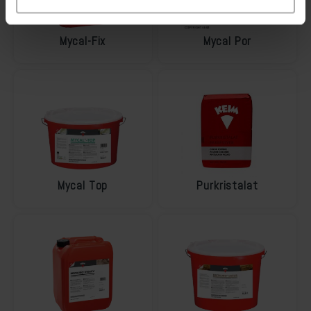
Mycal-Fix
Mycal Por
Mycal Top
Purkristalat