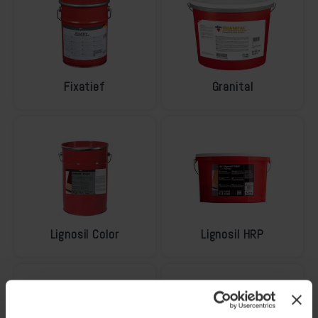
Fixatief
Granital
Lignosil Color
Lignosil HRP