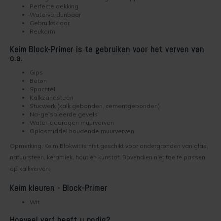
Perfecte dekking
Werkwijze binnenmuur verven
Keim Avantgarde
Optil
Vragen over het Kopen
Waterverdunbaar
Gebruiksklaar
Reukarm
Keim mineraalverf
Keim Kleurenwaaier RAL
Biosil
Veel Gestelde Vragen
Keim Block-Primer is te gebruiken voor het verven van
o.a.
Bakstenen muur verven
Keim Edition Historisch
Soliprim
Retour
Gips
Beton
Beton muur verven
Keim Natuursteen
Uni-Kalei
Reclameren
Spachtel
Kalkzandsteen
Stucwerk (kalk gebonden, cementgebonden)
Gestucte muur verven
Keim Optil Monochrome
Athenit-Lucente
Uitvoering
Na-geïsoleerde gevels
Water-gedragen muurverven
Oplosmiddel houdende muurverven
Spachtelputz verven
Keim Soldalan Monochrome
Keim en Duurzaamheid
Block-Primer
Opmerking: Keim Blokwit is niet geschikt voor ondergronden van glas,
Gipsplaten verven
Keim Soldalan kleuren
natuursteen, keramiek, hout en kunstof. Bovendien niet toe te passen
op kalkverven.
Concreton-C
Plafond verven
Keim Innostar kleuren
Keim kleuren - Block-Primer
Concreton-Lasur
Wit
Hout binnen verven
Concreton Black betonverf
Contact-Plus
Hoeveel verf heeft u nodig?