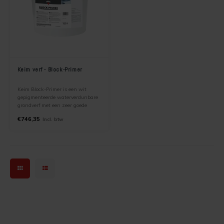
Keim verf - Block-Primer
Keim Block-Primer is een wit
gepigmenteerde waterverdunbare
grondverf met een zeer goede
isolerende werking. Keim Block-
€746,35
Incl. btw
Primer dient als grondering tegen
naar vlekvorming/uitbloei
neigende ondergronden voor
binnen.