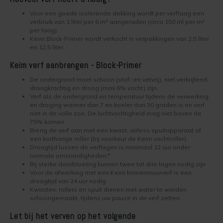
Kelder verven
Voor een goede isolerende dekking wordt per verflaag een
Concreton-W
verbruik van 1 liter per 6 m² aangeraden (circa 150 ml per m²
Kaleien
per laag).
Keim Block-Primer wordt verkocht in verpakkingen van 2,5 liter
Design Lasur
en 12,5 liter.
Keim gevelverf
Keim verf aanbrengen - Block-Primer
Eco-paint-Stripper
Keimen
De ondergrond moet schoon (stof- en vetvrij), niet verkrijtend,
draagkrachtig en droog (max 6% vocht) zijn.
Fixatief
Verf als de ondergrond en temperatuur tijdens de verwerking
Keim kalkverf
en droging warmer dan 7 en koeler dan 30 graden is en verf
niet in de volle zon. De luchtvochtigheid mag niet boven de
Granital
75% komen.
Wat is afwasbare muurverf
Breng de verf aan met een kwast, airless spuitapparaat of
een kortharige roller (bij voorkeur de Keim vachtroller).
Lignosil Color
Droogtijd tussen de verflagen is minimaal 12 uur onder
Muur Impregneren
normale omstandigheden.*
Bij sterke doorbloeiing kunnen twee tot drie lagen nodig zijn
Lignosil HRP
Voor de afwerking met een Keim binnenmuurverf is een
Onderhoud bij Keim verf
droogtijd van 24 uur nodig
Lignosil Inco
Kwasten, rollers en spuit dienen met water te worden
Spuiten van Keim verf
schoongemaakt, tijdens uw pauze in de verf zetten.
Lignosil Inco DL
Let bij het verven op het volgende
Buitenmuur verf kiezen