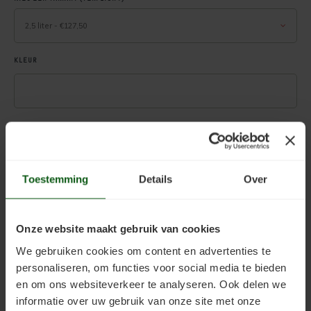
Kelder verven
Concreton-W
2,5 liter - €127,50
Kaleien
Design Lasur
KLEUR
Keim gevelverf
Eco-paint-Stripper
Keimen
Fixatief
OPMERKING
Keim kalkverf
Granital
Wat is afwasbare muurverf
Lignosil Color
Toestemming
Details
Over
NEEM ALTIJD DE GEBRUIKSAANWIJZING DOOR, DEZE VINDT U ONDER
"DOWNLOADS"
Muur Impregneren
Lignosil HRP
Onze website maakt gebruik van cookies
.
Onderhoud bij Keim verf
Lignosil Inco
We gebruiken cookies om content en advertenties te
personaliseren, om functies voor social media te bieden
Toevoegen aan winkelwagen
Spuiten van Keim verf
Lignosil Inco DL
en om ons websiteverkeer te analyseren. Ook delen we
informatie over uw gebruik van onze site met onze
Buitenmuur verf kiezen
Lignosil-Scudo