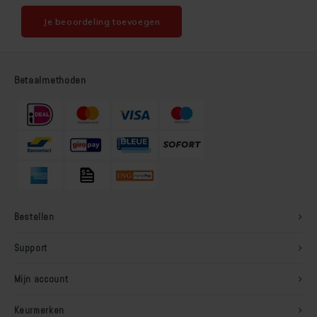
Soldalan Arte
Je beoordeling toevoegen
Soldalan Grof
Betaalmethoden
Speciaal Fixatief
Spachtel
Unikristalat
Concreton-Base
Bestellen
Concreton-Fixatief
Support
Optil Grof
Mijn account
Contact-Plus-Grof
Keurmerken