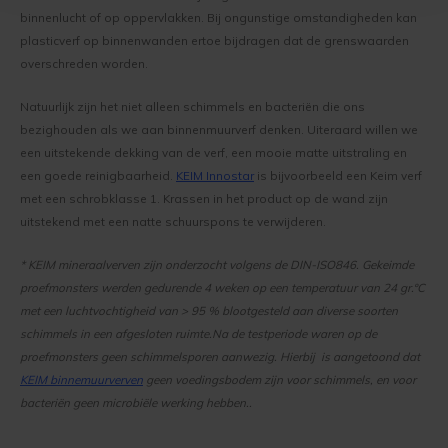
binnenlucht of op oppervlakken. Bij ongunstige omstandigheden kan
plasticverf op binnenwanden ertoe bijdragen dat de grenswaarden
overschreden worden.
Natuurlijk zijn het niet alleen schimmels en bacteriën die ons
bezighouden als we aan binnenmuurverf denken. Uiteraard willen we
een uitstekende dekking van de verf, een mooie matte uitstraling en
een goede reinigbaarheid.
KEIM Innostar
is bijvoorbeeld een Keim verf
met een schrobklasse 1. Krassen in het product op de wand zijn
uitstekend met een natte schuurspons te verwijderen.
* KEIM mineraalverven zijn onderzocht volgens de DIN-ISO846. Gekeimde
proefmonsters werden gedurende 4 weken op een temperatuur van 24 gr.°C
met een luchtvochtigheid van > 95 % blootgesteld aan diverse soorten
schimmels in een afgesloten ruimte.Na de testperiode waren op de
proefmonsters geen schimmelsporen aanwezig. Hierbij is aangetoond dat
KEIM binnemuurverven
geen voedingsbodem zijn voor schimmels, en voor
bacteriën geen microbiële werking hebben..