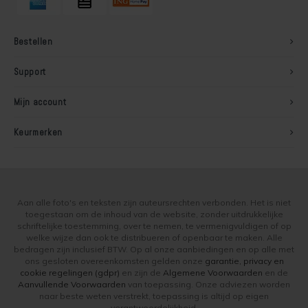
Bestellen
Support
Mijn account
Keurmerken
Aan alle foto's en teksten zijn auteursrechten verbonden. Het is niet
toegestaan om de inhoud van de website, zonder uitdrukkelijke
schriftelijke toestemming, over te nemen, te vermenigvuldigen of op
welke wijze dan ook te distribueren of openbaar te maken. Alle
bedragen zijn inclusief BTW. Op al onze aanbiedingen en op alle met
ons gesloten overeenkomsten gelden onze
garantie, privacy en
cookie regelingen (gdpr)
en zijn de
Algemene Voorwaarden
en de
Aanvullende Voorwaarden
van toepassing. Onze adviezen worden
naar beste weten verstrekt, toepassing is altijd op eigen
verantwoordelijkheid.