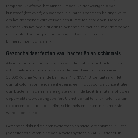
Kelder verven
Concreton-W
temperatuur oftewel het binnenklimaat. De aanwezigheid van
kunststof (latex verf) op wanden in ruimten speelt een belangrijke rol
Kaleien
Design Lasur
om het ademende karakter van een ruimte teniet te doen. Door de
wanden van het begin af aan te behandelen met een zeer dampopen
Keim gevelverf
Eco-paint-Stripper
mineraalverf verlaagt de aanwezigheid van schimmels in
binnenruimten aanzienlijk.
Keimen
Fixatief
Gezondheidseffecten van bacteriën en schimmels
Als maximaal toelaatbare grens voor het totaal aan bacteriën en
Keim kalkverf
Granital
schimmels in de lucht op de werkplek werd een concentratie van
10.000 Kolonie Vormende Eenheden/m3 (KVE/m3) gehanteerd. Het
Wat is afwasbare muurverf
Lignosil Color
aantal kolonievormende eenheden is een maat voor de concentratie
aan bacteriën, schimmels en gisten die in de lucht, in materie of op een
Muur Impregneren
Lignosil HRP
oppervlakte wordt aangetroffen. Uit het aantal te tellen kolonies kan
de concentratie aan bacteriën, schimmels en gisten in het monster
Onderhoud bij Keim verf
Lignosil Inco
worden berekend.
Spuiten van Keim verf
Lignosil Inco DL
Gezondheidskundige grenswaarden van micro-organismen in lucht
(Nederlandse Vereniging van Arbeidshygiëne/NVAB vuistregel uit
Buitenmuur verf kiezen
Lignosil-Scudo