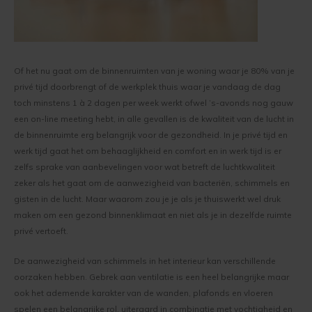
Werkwijze binnenmuur verven
Keim Avantgarde
Optil
Vragen over het Kopen
Keim mineraalverf
Keim Kleurenwaaier RAL
Biosil
Veel Gestelde Vragen
Of het nu gaat om de binnenruimten van je woning waar je 80% van je
privé tijd doorbrengt of de werkplek thuis waar je vandaag de dag
Bakstenen muur verven
Keim Edition Historisch
Soliprim
Retour
toch minstens 1 à 2 dagen per week werkt ofwel ’s-avonds nog gauw
een on-line meeting hebt, in alle gevallen is de kwaliteit van de lucht in
Beton muur verven
Keim Natuursteen
Uni-Kalei
Reclameren
de binnenruimte erg belangrijk voor de gezondheid. In je privé tijd en
werk tijd gaat het om behaaglijkheid en comfort en in werk tijd is er
Gestucte muur verven
Keim Optil Monochrome
Athenit-Lucente
Uitvoering
zelfs sprake van aanbevelingen voor wat betreft de luchtkwaliteit
zeker als het gaat om de aanwezigheid van bacteriën, schimmels en
Spachtelputz verven
Keim Soldalan Monochrome
Block-Primer
Keim en Duurzaamheid
gisten in de lucht. Maar waarom zou je je als je thuiswerkt wel druk
maken om een gezond binnenklimaat en niet als je in dezelfde ruimte
Gipsplaten verven
Keim Soldalan kleuren
Concreton-C
privé vertoeft.
Plafond verven
Keim Innostar kleuren
Concreton-Lasur
De aanwezigheid van schimmels in het interieur kan verschillende
oorzaken hebben. Gebrek aan ventilatie is een heel belangrijke maar
Hout binnen verven
Concreton Black betonverf
Contact-Plus
ook het ademende karakter van de wanden, plafonds en vloeren
spelen een belangrijke rol, uiteraard in combinatie met vochtigheid en