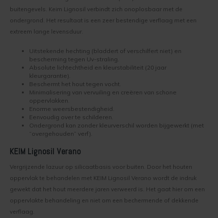
Kelder verven
Concreton-W
buitengevels. Keim Lignosil verbindt zich onoplosbaar met de
ondergrond. Het resultaat is een zeer bestendige verflaag met een
Kaleien
Design Lasur
extreem lange levensduur.
Uitstekende hechting (bladdert of verschilfert niet) en
Keim gevelverf
Eco-paint-Stripper
bescherming tegen Uv-straling.
Absolute lichtechtheid en kleurstabiliteit (20 jaar
kleurgarantie).
Keimen
Fixatief
Beschermt het hout tegen vocht.
Minimalisering van vervuiling en creëren van schone
Keim kalkverf
Granital
oppervlakken.
Enorme weersbestendigheid.
Eenvoudig over te schilderen.
Wat is afwasbare muurverf
Lignosil Color
Ondergrond kan zonder kleurverschil worden bijgewerkt (met
“overgehouden” verf).
Muur Impregneren
Lignosil HRP
KEIM Lignosil Verano
Vergrijzende lazuur op silicaatbasis voor buiten. Door het houten
Onderhoud bij Keim verf
Lignosil Inco
oppervlak te behandelen met KEIM Lignosil Verano wordt de indruk
gewekt dat het hout meerdere jaren verweerd is. Het gaat hier om een
Spuiten van Keim verf
Lignosil Inco DL
oppervlakte behandeling en niet om een bechermende of dekkende
verflaag.
Buitenmuur verf kiezen
Lignosil-Scudo