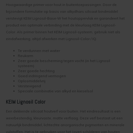
Hoogwaardige primer voor hout in buitentoepassingen. Door de
Werkwijze binnenmuur verven
Keim Avantgarde
Optil
Vragen over het Kopen
bijzondere formulatie op basis van alkydhars silicaat bindmiddel
verstevigt KEIM Lignosil-Base-W het houtoppervlak en garandeert het
Keim mineraalverf
Keim Kleurenwaaier RAL
Biosil
Veel Gestelde Vragen
product een optimale verbinding met de kleurlaag KEIM Lignosil-
Color. Als primer binnen het KEIM Lignosil-systeem, gebruik niet als
Bakstenen muur verven
Keim Edition Historisch
Soliprim
Retour
eindafwerking, altijd afwerken met Lignosil-Color / IQ.
Te verdunnen met water
Beton muur verven
Keim Natuursteen
Uni-Kalei
Reclameren
Reukarm
Zeer goede bescherming tegen vocht (in het Lignosil
Gestucte muur verven
Keim Optil Monochrome
Athenit-Lucente
Uitvoering
systeem)
Zeer goede hechting
Goed indringend vermogen
Spachtelputz verven
Keim Soldalan Monochrome
Block-Primer
Keim en Duurzaamheid
Oplosmiddelvrij
Verstevigend
Speciale combinatie van alkyd en kieselsol
Gipsplaten verven
Keim Soldalan kleuren
Concreton-C
KEIM Lignosil Color
Plafond verven
Keim Innostar kleuren
Concreton-Lasur
Een dekkende silicaat houtverf voor buiten. Het eindresultaat is een
weerbestendig, kleurvaste, matte verflaag. Deze verf bestaat uit een
Hout binnen verven
Concreton Black betonverf
Contact-Plus
natuurlijk bindmiddel, lichtechte anorganische pigmenten en minerale
vulstoffen. Het is te gebruiken voor het (over) schilderen van houten