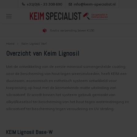
+31(0)6 - 33 308 690
info@keim-specialist.nl
Gratis verzending boven €150
Hoofdmenu / keim verf kopen
Hoofdmenu / klantenservice
Hoofdmenu / productuitleg
Hoofdmenu / toepassingen
Hoofdmenu / downloads
Hoofdmenu / projecten
Hoofdmenu / adviezen
Hoofdmenu / kleuren
KEIM verf kopen
Klantenservice
Toepassingen
Productuitleg
Downloads
Projecten
Adviezen
Kleuren
Home
Keim Lignosil Verf
Overzicht van Keim Lignosil
Keim Verf Kopen
Voordelen van Keim verf
Keim buitenmuur kleuren
Soldalan
Keim Betonverf
Over Ons & Contact
Gipswanden verven
Gebruiksaanwijzingen
Met de ontwikkeling van de eerste mineraal samengestelde coating
Buitenmuur verven
Keim binnenmuur kleuren
Soldalan ME
Keim Binnenmuurverf
Bestellen
Bakstenen buitenmuur verven
Brochures
voor de bescherming van hout tegen weersinvloeden, heeft KEIM een
duurzaam, economisch en esthetisch systeem ontwikkeld voor
Buitenmuur voorbereiden
Binnenmuur kleur kiezen
Soldalan Verdunning
Keim Buitenmuurverf
Bezorgen
Gevel renovatie
Veiligheidsbladen
toepassing op hout met de kenmerkende matte uitstraling van
silicaatverf. Er wordt binnen het systeem gebruik gemaakt van
Werkwijze buitenmuur verven
kleur trends
Royalan
Keim Houtverf
Veilig Betalen
Keimen nieuwbouw woning
Kleurenwaaiers
alkyd/kieselsol ter bescherming van het hout tegen waterindringing en
silicaatverf ter bescherming tegen veroudering en UV straling.
Binnenmuur verven
Uitleg over Keim kleuren
Royalan Verdunning
Keurmerken
Dampopen afwerken na isoleren spouwmuur
Binnenmuur voorbereiden
Keim Exclusiv
Innostar
Privacy, Cookies e.d.
Gestucte buitenmuur verven
KEIM Lignosil Base-W