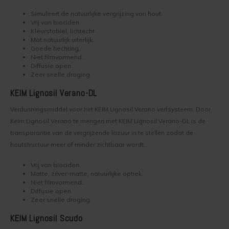
Simuleert de natuurlijke vergrijzing van hout.
Vrij van biociden.
Leemstuc verven
Lotexan
Kleurstabiel, lichtecht.
Mat natuurlijk uiterlijk.
Keim Soldalan of Soldalan-ME
Mycal-Fix
Goede hechting.
Niet filmvormend.
Diffusie open.
Kalkverf overschilderen
Mycal Por
Zeer snelle droging.
KEIM Lignosil Verano-DL
Binnenklimaat
Mycal Top
Verdunningsmiddel voor het KEIM Lignosil Verano verfsysteem. Door
Schimmel in huis
Purkristalat
Keim Lignosil Verano te mengen met KEIM Lignosil Verano-DL is de
transparantie van de vergrijzende lazuur in te stellen zodat de
houtstructuur meer of minder zichtbaar wordt.
Wat voor verf zit op mijn muur?
Restauro Fixatief
Vrij van biociden.
Kinderkamer verven
Restauro Lasur
Matte, zilver-matte, natuurlijke optiek.
Niet filmvormend.
Diffusie open.
Saltsorb
Zeer snelle droging.
KEIM Lignosil Scudo
Silan Primer