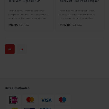
Keim verf - Lignosil HRP
Keim verf - Eco Paint-Stripper
Keim Lignosil-HRP is een twee
Keim Eco Paint Stripper is een
componenten houtreparatiepasta
ecologische verfverwijderaar op
voor het vullen van scheuren en
basis van natuurlijke stoffen,
gaten in houten flanken. Het
zonder toevoeging van
€94,35
€137,00
Incl. btw
Incl. btw
product betsaat uit een poeder
methyleenchloride of NMP. Het
component en een vloeibaar
product is geschikt voor het veilig
bindmiddel component.
verwijderen van bijna alle soorten
water gedragen dispersieverven
Betaalmethoden