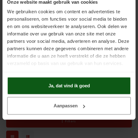
Onze website maakt gebruik van cookies
Gebruiksklaar.
Geen filmvorming.
We gebruiken cookies om content en advertenties te
Milieuvriendelijk.
personaliseren, om functies voor social media te bieden
KEIM Lignosil HRP
en om ons websiteverkeer te analyseren. Ook delen we
informatie over uw gebruik van onze site met onze
Een twee componenten houtreparatiepasta voor het vullen van
partners voor social media, adverteren en analyse. Deze
scheuren en gaten in houten flanken. Het product bestaat uit een
partners kunnen deze gegevens combineren met andere
poeder component en een vloeibaar bindmiddel component. Het
informatie die u aan ze heeft verstrekt of die ze hebben
eindresultaat is een duurzame afsluiting van hout scheuren mogelijk in
verzameld op basis van uw gebruik van hun services.
buitentoepassing. Na droging van de houtreparatiepasta kan deze
met KEIM Lignosil worden overschilderd.
Goede hechting.
Ja, dat vind ik goed
Na droging machinaal te bewerken.
Dampopenheid wordt niet aangetast.
Eenvoudig te verwerken.
Geen kunstmatige additieven.
Aanpassen
Filters