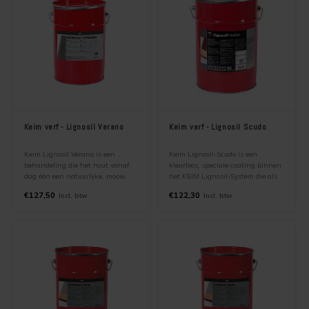
Keim verf - Lignosil Verano
Keim verf - Lignosil Scudo
Keim Lignosil Verano is een
Keim Lignosil-Scudo is een
behandeling die het hout vanaf
kleurloos, speciale coating binnen
dag één een natuurlijke, mooie,
het KEIM Lignosil-System die als
zilvergrijze patina geeft. Door
tussenlaag gebruikt wordt bij
€127,50
€122,30
Incl. btw
Incl. btw
bewust af te zien van
houtsoorten die kunnen “bloeden”
bescherming, zoals gebruikelijk bij
zoals bijv. Red cedar, hardhout
verf, ontstaat na verloop van tijd
soorten, etc. . Voor binnen en
een steeds natuurlijkere
buiten.
vergrijzing.