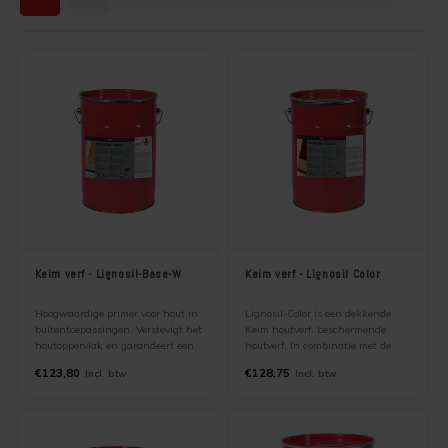
Keim verf - Lignosil-Base-W
Keim verf - Lignosil Color
Hoogwaardige primer voor hout in
Lignosil-Color is een dekkende
buitentoepassingen. Verstevigt het
Keim houtverf. beschermende
houtoppervlak en garandeert een
houtverf, In combinatie met de
optimale verbinding met de
primer Keim Lignosil-base vormt
€123,80
€128,75
Incl. btw
Incl. btw
kleurlaag KEIM Lignosil-Color.
Keim Lignosil-Color een duurzaam
UV bestendige en kleurvast
systeem.