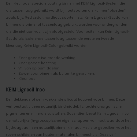
Een kleurloos, speciale coating binnen het KEIM Lignosil-System die
Soldalan Arte
als tussenlaag gebruikt wordt bij houtsoorten die kunnen “bloeden”
zoals bijv. Red cedar, hardhout soorten, etc. Keim Lignosil-Scudo kan
Soldalan Grof
binnen als primer of tussenlaag gebruikt worden voor ondergronden
die die niet aan vocht zijn blootgesteld. Voor buiten kan Keim Lignosil-
Speciaal Fixatief
Scudo als isolerende tussenlaag tussen de eerste en tweede
kleurlaag Keim Lignosil-Color gebruikt worden.
Spachtel
Zeer goede isolerende werking
Zeer goede hechting
Unikristalat
Vrij van oplosmiddelen
Zowel voor binnen als buiten te gebruiken.
Kleurloos
Concreton-Base
KEIM Lignosil Inco
Concreton-Fixatief
Een dekkende of semi-dekkende silicaat houtverf voor binnen. Deze
verf bestaat uit een natuurlijk bindmiddel, lichtechte anorganische
Optil Grof
pigmenten en minerale vulstoffen. Bovendien bevat Keim Lignosil Inco
de natuurlijke (hygroscopische) eigenschappen van hout waardoor het
Contact-Plus-Grof
bijdraagt aan een natuurlijk binnenklimaat. Het is te gebruiken voor het
(over) schilderen van houten materialen binnenshuis. Deze verf