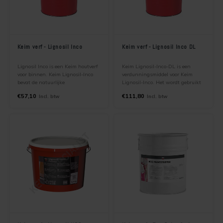
Keim verf - Lignosil Inco
Keim verf - Lignosil Inco DL
Lignosil Inco is een Keim houtverf
Keim Lignosil-Inco-DL is een
voor binnen. Keim Lignosil-Inco
verdunningsmiddel voor Keim
bevat de natuurlijke
Lignosil-Inco. Het wordt gebruikt
(hygroscopische) eigenschappen
om de transparantie in te kunnen
€57,10
€111,80
Incl. btw
Incl. btw
van hout waardoor het bijdraagt
stellen, van semi-transparante tot
aan een natuurlijk binnenklimaat.
transparante verflaag. Keim
Het resultaat is een zeer
Lignosil Inco DL kan ook worden
bestendige verflaag met lange
toegepast voor het kleuren van
levensduur.
hout.