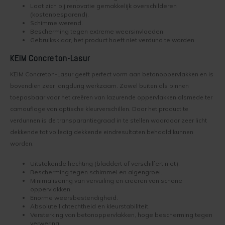
Laat zich bij renovatie gemakkelijk overschilderen
(kostenbesparend).
Leemstuc verven
Lotexan
Schimmelwerend.
Bescherming tegen extreme weersinvloeden
Gebruiksklaar, het product hoeft niet verdund te worden
Keim Soldalan of Soldalan-ME
Mycal-Fix
KEIM
Concreton-Lasur
Kalkverf overschilderen
Mycal Por
KEIM Concreton-Lasur geeft perfect vorm aan betonoppervlakken en is
bovendien zeer langdurig werkzaam. Zowel buiten als binnen
Binnenklimaat
Mycal Top
toepasbaar voor het creëren van lazurende oppervlakken alsmede ter
camouflage van optische kleurverschillen. Door het product te
Schimmel in huis
Purkristalat
verdunnen is de transparantiegraad in te stellen waardoor zeer licht
dekkende tot volledig dekkende eindresultaten behaald kunnen
Wat voor verf zit op mijn muur?
Restauro Fixatief
worden.
Uitstekende hechting (bladdert of verschilfert niet).
Kinderkamer verven
Restauro Lasur
Bescherming tegen schimmel en algengroei.
Minimalisering van vervuiling en creëren van schone
oppervlakken.
Saltsorb
Enorme weersbestendigheid.
Absolute lichtechtheid en kleurstabiliteit.
Versterking van betonoppervlakken, hoge bescherming tegen
Silan Primer
verwering.