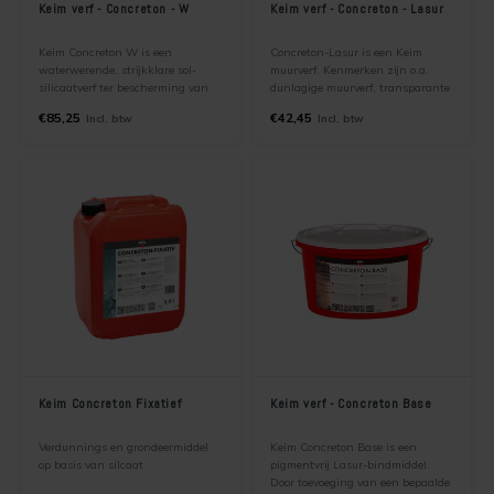
Keim verf - Concreton - W
Keim verf - Concreton - Lasur
Keim Concreton W is een
Concreton-Lasur is een Keim
waterwerende, strijkklare sol-
muurverf. Kenmerken zijn o.a.
silicaatverf ter bescherming van
dunlagige muurverf, transparante
betonnen geveldelen,
muurverf, silicaat muurverf,
€85,25
€42,45
Incl. btw
Incl. btw
betonwanden in weg en
muurverf voor beton. Ter creatie
waterbouw, parkeergarages etc.
van het lazuureffect op
Keim Concreton W toepassen
binnenmuren of buitenmuren
wanneer bescherming vereist is
tegen waterindringing
Keim Concreton Fixatief
Keim verf - Concreton Base
Verdunnings en grondeermiddel
Keim Concreton Base is een
op basis van silcaat
pigmentvrij Lasur-bindmiddel.
Door toevoeging van een bepaalde