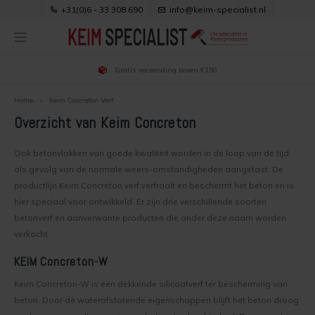
+31(0)6 - 33 308 690
info@keim-specialist.nl
Gratis verzending boven €150
Hoofdmenu / keim verf kopen
Hoofdmenu / klantenservice
Hoofdmenu / productuitleg
Hoofdmenu / toepassingen
Hoofdmenu / downloads
Hoofdmenu / projecten
Hoofdmenu / adviezen
Hoofdmenu / kleuren
KEIM verf kopen
Klantenservice
Toepassingen
Productuitleg
Downloads
Projecten
Adviezen
Kleuren
Home
Keim Concreton Verf
Overzicht van Keim Concreton
Keim Verf Kopen
Voordelen van Keim verf
Keim buitenmuur kleuren
Soldalan
Keim Betonverf
Over Ons & Contact
Gipswanden verven
Gebruiksaanwijzingen
Ook betonvlakken van goede kwaliteit worden in de loop van de tijd
Buitenmuur verven
Keim binnenmuur kleuren
Soldalan ME
Keim Binnenmuurverf
Bestellen
Bakstenen buitenmuur verven
Brochures
als gevolg van de normale weers-omstandigheden aangetast. De
productlijn Keim Concreton verf verfraait en beschermt het beton en is
Buitenmuur voorbereiden
Binnenmuur kleur kiezen
Soldalan Verdunning
Keim Buitenmuurverf
Bezorgen
Gevel renovatie
Veiligheidsbladen
hier speciaal voor ontwikkeld. Er zijn drie verschillende soorten
betonverf en aanverwante producten die onder deze naam worden
Werkwijze buitenmuur verven
kleur trends
Royalan
Keim Houtverf
Veilig Betalen
Keimen nieuwbouw woning
Kleurenwaaiers
verkocht.
KEIM Concreton-W
Binnenmuur verven
Uitleg over Keim kleuren
Royalan Verdunning
Keurmerken
Dampopen afwerken na isoleren spouwmuur
Keim Concreton-W is een dekkende silicaatverf ter bescherming van
beton. Door de waterafstotende eigenschappen blijft het beton droog
Binnenmuur voorbereiden
Keim Exclusiv
Innostar
Privacy, Cookies e.d.
Gestucte buitenmuur verven