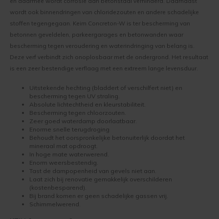
en daarmee wordt corrosie aan betonstaal verhinderd. Daarnaast
wordt ook binnendringen van chloridezouten en andere schadelijke
Werkwijze binnenmuur verven
Keim Avantgarde
Optil
Vragen over het Kopen
stoffen tegengegaan. Keim Concreton-W is ter bescherming van
betonnen geveldelen, parkeergarages en betonwanden waar
Keim mineraalverf
Keim Kleurenwaaier RAL
Biosil
Veel Gestelde Vragen
bescherming tegen veroudering en waterindringing van belang is.
Deze verf verbindt zich onoplosbaar met de ondergrond. Het resultaat
Bakstenen muur verven
Keim Edition Historisch
Soliprim
Retour
is een zeer bestendige verflaag met een extreem lange levensduur.
Beton muur verven
Keim Natuursteen
Uni-Kalei
Reclameren
Uitstekende hechting (bladdert of verschilfert niet) en
bescherming tegen UV straling.
Absolute lichtechtheid en kleurstabiliteit.
Gestucte muur verven
Keim Optil Monochrome
Athenit-Lucente
Uitvoering
Bescherming tegen chloorzouten.
Zeer goed waterdamp doorlaatbaar.
Enorme snelle terugdroging
Spachtelputz verven
Keim Soldalan Monochrome
Block-Primer
Keim en Duurzaamheid
Behoudt het oorspronkelijke betonuiterlijk doordat het
mineraal mat opdroogt.
In hoge mate waterwerend.
Gipsplaten verven
Keim Soldalan kleuren
Concreton-C
Enorm weersbestendig.
Tast de dampopenheid van gevels niet aan.
Plafond verven
Keim Innostar kleuren
Concreton-Lasur
Laat zich bij renovatie gemakkelijk overschilderen
(kostenbesparend).
Bij brand komen er geen schadelijke gassen vrij.
Hout binnen verven
Concreton Black betonverf
Contact-Plus
Schimmelwerend.