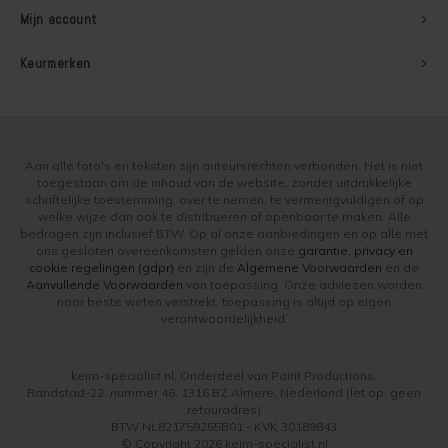
Mijn account
Keurmerken
Aan alle foto's en teksten zijn auteursrechten verbonden. Het is niet
toegestaan om de inhoud van de website, zonder uitdrukkelijke
schriftelijke toestemming, over te nemen, te vermenigvuldigen of op
welke wijze dan ook te distribueren of openbaar te maken. Alle
bedragen zijn inclusief BTW. Op al onze aanbiedingen en op alle met
ons gesloten overeenkomsten gelden onze
garantie, privacy en
cookie regelingen (gdpr)
en zijn de
Algemene Voorwaarden
en de
Aanvullende Voorwaarden
van toepassing. Onze adviezen worden
naar beste weten verstrekt, toepassing is altijd op eigen
verantwoordelijkheid.
keim-specialist.nl, Onderdeel van Paint Productions.
Randstad-22, nummer 46, 1316 BZ Almere, Nederland (let op: geen
retouradres)
BTW NL821759255B01 - KVK 30189843
© Copyright 2026 keim-specialist.nl