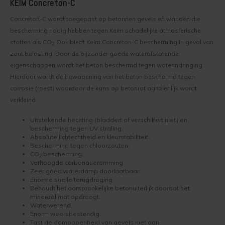
KEIM Concreton-C
Kelder verven
Concreton-W
Concreton-C wordt toegepast op betonnen gevels en wanden die
Kaleien
Design Lasur
bescherming nodig hebben tegen Keim schadelijke atmosferische
stoffen als CO
Ook biedt Keim Concreton-C bescherming in geval van
2.
zout belasting. Door de bijzonder goede waterafstotende
Keim gevelverf
Eco-paint-Stripper
eigenschappen wordt het beton beschermd tegen waterindringing.
Hierdoor wordt de bewapening van het beton beschermd tegen
Keimen
Fixatief
corrosie (roest) waardoor de kans op betonrot aanzienlijk wordt
verkleind.
Keim kalkverf
Granital
Uitstekende hechting (bladdert of verschilfert niet) en
Wat is afwasbare muurverf
Lignosil Color
bescherming tegen UV straling.
Absolute lichtechtheid en kleurstabiliteit.
Bescherming tegen chloorzouten.
Muur Impregneren
Lignosil HRP
CO
bescherming.
2
Verhoogde carbonatieremming.
Zeer goed waterdamp doorlaatbaar.
Onderhoud bij Keim verf
Lignosil Inco
Enorme snelle terugdroging
Behoudt het oorspronkelijke betonuiterlijk doordat het
mineraal mat opdroogt.
Spuiten van Keim verf
Lignosil Inco DL
Waterwerend.
Enorm weersbestendig.
Tast de dampopenheid van gevels niet aan.
Buitenmuur verf kiezen
Lignosil-Scudo