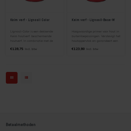
Keim verf - Lignosil Color
Keim verf - Lignosil-Base-W
Lignosil-Color is een dekkende
Hoogwaardige primer voor hout in
Keim houtverf. beschermende
buitentoepassingen. Verstevigt het
houtverf, In combinatie met de
houtoppervlak en garandeert een
primer Keim Lignosil-base vormt
optimale verbinding met de
€128,75
€123,80
Incl. btw
Incl. btw
Keim Lignosil-Color een duurzaam
kleurlaag KEIM Lignosil-Color.
UV bestendige en kleurvast
systeem.
Betaalmethoden