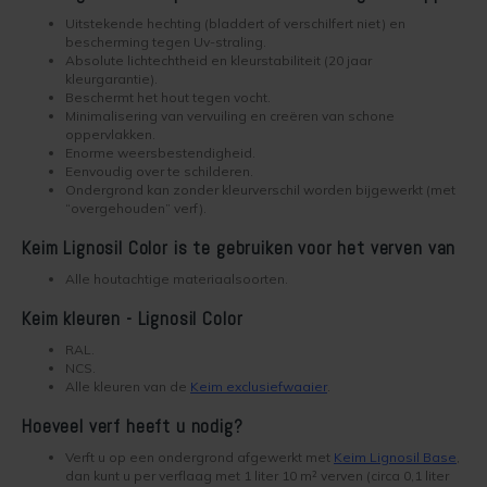
Uitstekende hechting (bladdert of verschilfert niet) en
Werkwijze binnenmuur verven
Keim Avantgarde
Optil
Vragen over het Kopen
bescherming tegen Uv-straling.
Absolute lichtechtheid en kleurstabiliteit (20 jaar
kleurgarantie).
Keim mineraalverf
Keim Kleurenwaaier RAL
Biosil
Veel Gestelde Vragen
Beschermt het hout tegen vocht.
Minimalisering van vervuiling en creëren van schone
oppervlakken.
Bakstenen muur verven
Keim Edition Historisch
Soliprim
Retour
Enorme weersbestendigheid.
Eenvoudig over te schilderen.
Beton muur verven
Keim Natuursteen
Uni-Kalei
Reclameren
Ondergrond kan zonder kleurverschil worden bijgewerkt (met
“overgehouden” verf).
Gestucte muur verven
Keim Optil Monochrome
Athenit-Lucente
Uitvoering
Keim Lignosil Color is te gebruiken voor het verven van
Alle houtachtige materiaalsoorten.
Spachtelputz verven
Keim Soldalan Monochrome
Block-Primer
Keim en Duurzaamheid
Keim kleuren - Lignosil Color
Gipsplaten verven
Keim Soldalan kleuren
Concreton-C
RAL.
NCS.
Alle kleuren van de
Keim exclusiefwaaier
.
Plafond verven
Keim Innostar kleuren
Concreton-Lasur
Hoeveel verf heeft u nodig?
Hout binnen verven
Concreton Black betonverf
Contact-Plus
Verft u op een ondergrond afgewerkt met
Keim Lignosil Base
,
dan kunt u per verflaag met 1 liter 10 m² verven (circa 0,1 liter