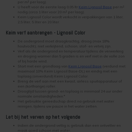
per m² per laag).
Kelder verven
Concreton-W
U heeft voor de eerste laag 0,05 ltr
Keim Lignosil Base
per m²
nodig (circa 1 liter voor 20 m² per laag).
Keim Lignosil Color wordt verkocht in verpakkingen van 1 liter,
Kaleien
Design Lasur
2,5 liter, 5 liter en 20 liter.
Keim gevelverf
Eco-paint-Stripper
Keim verf aanbrengen - Lignosil Color
De ondergrond moet draagkrachtig, droog (max 18%
Keimen
Fixatief
houtvocht), niet verkrijtend, schoon, stof- en vetvrij zijn.
Verf als de ondergrond en temperatuur tijdens de verwerking
en droging warmer dan 5 graden is en verf niet in de volle zon
Keim kalkverf
Granital
of bij harde wind.
Start met een grondlaag van
Keim Lignosil Base
(verdund met
maximaal 10% Keim Lignosil Base-DL) en eindig met een
Wat is afwasbare muurverf
toplaag (onverdund) Keim Lignosil Color.
Lignosil Color
Breng de verf aan met een kwast, airless spuitapparatuur of
een (kortharige) roller.
Muur Impregneren
Droogtijd tussen grond- en toplaag is minimaal 24 uur onder
normale omstandigheden.*
Lignosil HRP
Het gebruikte gereedschap direct na gebruik met water
Onderhoud bij Keim verf
reinigen, tijdens uw pauze in het water zetten.
Lignosil Inco
Let bij het verven op het volgende
Spuiten van Keim verf
Indien de ondergrond vettig is gebruik dan een ontvetter en
Lignosil Inco DL
maak goed schoon met water.
Buitenmuur verf kiezen