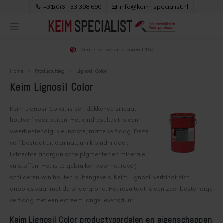
+31(0)6 - 33 308 690
info@keim-specialist.nl
Gratis verzending boven €150
Hoofdmenu / keim verf kopen
Hoofdmenu / klantenservice
Hoofdmenu / productuitleg
Hoofdmenu / toepassingen
Hoofdmenu / downloads
Hoofdmenu / projecten
Hoofdmenu / adviezen
Hoofdmenu / kleuren
KEIM verf kopen
Klantenservice
Toepassingen
Productuitleg
Downloads
Projecten
Adviezen
Kleuren
Home
Productuitleg
Lignosil Color
Keim Lignosil Color
Keim Verf Kopen
Voordelen van Keim verf
Keim buitenmuur kleuren
Soldalan
Keim Betonverf
Over Ons & Contact
Gipswanden verven
Gebruiksaanwijzingen
Keim Lignosil Color, is een dekkende silicaat
Buitenmuur verven
Keim binnenmuur kleuren
Soldalan ME
Keim Binnenmuurverf
Bestellen
Bakstenen buitenmuur verven
Brochures
houtverf voor buiten. Het eindresultaat is een
weerbestendig, kleurvaste, matte verflaag. Deze
Buitenmuur voorbereiden
Binnenmuur kleur kiezen
Soldalan Verdunning
Keim Buitenmuurverf
Bezorgen
Gevel renovatie
Veiligheidsbladen
verf bestaat uit een natuurlijk bindmiddel,
lichtechte anorganische pigmenten en minerale
Werkwijze buitenmuur verven
kleur trends
Royalan
Keim Houtverf
Veilig Betalen
Keimen nieuwbouw woning
Kleurenwaaiers
vulstoffen. Het is te gebruiken voor het (over)
schilderen van houten buitengevels. Keim Lignosil verbindt zich
onoplosbaar met de ondergrond. Het resultaat is een zeer bestendige
Binnenmuur verven
Uitleg over Keim kleuren
Royalan Verdunning
Keurmerken
Dampopen afwerken na isoleren spouwmuur
verflaag met een extreem lange levensduur.
Binnenmuur voorbereiden
Keim Exclusiv
Innostar
Privacy, Cookies e.d.
Gestucte buitenmuur verven
Keim Lignosil Color productvoordelen en eigenschappen