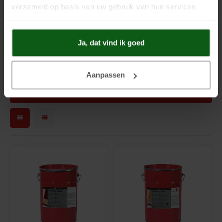
verstrekt. Onze adviezen met betrekking tot de toepassing worden
Silan Primer
verzameld op basis van uw gebruik van hun services.
naar beste weten verstrekt en gelden slechts als vrijblijvende
aanwijzingen. Omdat het product veelal wordt toegepast onder
Soldalan Arte
omstandigheden waar wij geen controle op hebben, is de applicatie
Ja, dat vind ik goed
van de verfproducten altijd uw eigen verantwoordelijkheid. Wij kunnen
Soldalan Grof
niet meer garanderen dan de kwaliteit van het product zelf.
Aanpassen
Speciaal Fixatief
Filters
Spachtel
Unikristalat
Concreton-Base
Concreton-Fixatief
Optil Grof
Contact-Plus-Grof