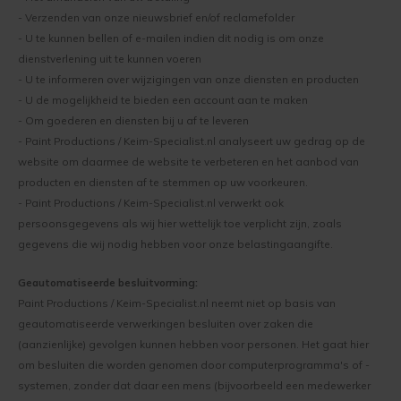
- Verzenden van onze nieuwsbrief en/of reclamefolder
- U te kunnen bellen of e-mailen indien dit nodig is om onze
Leemstuc verven
Lotexan
dienstverlening uit te kunnen voeren
- U te informeren over wijzigingen van onze diensten en producten
Keim Soldalan of Soldalan-ME
Mycal-Fix
- U de mogelijkheid te bieden een account aan te maken
- Om goederen en diensten bij u af te leveren
Kalkverf overschilderen
Mycal Por
- Paint Productions / Keim-Specialist.nl analyseert uw gedrag op de
website om daarmee de website te verbeteren en het aanbod van
Binnenklimaat
Mycal Top
producten en diensten af te stemmen op uw voorkeuren.
- Paint Productions / Keim-Specialist.nl verwerkt ook
Schimmel in huis
Purkristalat
persoonsgegevens als wij hier wettelijk toe verplicht zijn, zoals
gegevens die wij nodig hebben voor onze belastingaangifte.
Wat voor verf zit op mijn muur?
Restauro Fixatief
Geautomatiseerde besluitvorming:
Kinderkamer verven
Restauro Lasur
Paint Productions / Keim-Specialist.nl neemt niet op basis van
geautomatiseerde verwerkingen besluiten over zaken die
Saltsorb
(aanzienlijke) gevolgen kunnen hebben voor personen. Het gaat hier
om besluiten die worden genomen door computerprogramma's of -
Silan Primer
systemen, zonder dat daar een mens (bijvoorbeeld een medewerker