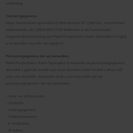
verklaring
Werkwijze binnenmuur verven
Keim Avantgarde
Optil
Contactgegevens
:
Vragen over het Kopen
Keim mineraalverf
Keim Kleurenwaaier RAL
Biosil
https://www.Keim-specialist.nl Weerdestein 97, 1083 GG, Amsterdam,
Netherlands +31 (0)626 839 279 R.Batteram is de Functionaris
Veel Gestelde Vragen
Gegevensbescherming van Paint Productions / Keim-Specialist.nl Hij/zij
Bakstenen muur verven
Keim Edition Historisch
Soliprim
is te bereiken via info (at) wpds.nl
Retour
Beton muur verven
Keim Natuursteen
Uni-Kalei
Persoonsgegevens die wij verwerken:
Reclameren
Paint Productions / Keim-Specialist.nl verwerkt uw persoonsgegevens
Gestucte muur verven
Keim Optil Monochrome
Athenit-Lucente
doordat u gebruik maakt van onze diensten en/of omdat u deze zelf
Uitvoering
aan ons verstrekt. Hieronder vindt u een overzicht van de
Spachtelputz verven
Keim Soldalan Monochrome
Block-Primer
persoonsgegevens die wij verwerken:
Keim en Duurzaamheid
Gipsplaten verven
Keim Soldalan kleuren
Concreton-C
- Voor- en achternaam
- Geslacht
Plafond verven
Keim Innostar kleuren
Concreton-Lasur
- Adresgegevens
- Telefoonnummer
Hout binnen verven
Concreton Black betonverf
Contact-Plus
- E-mailadres
- IP-adres