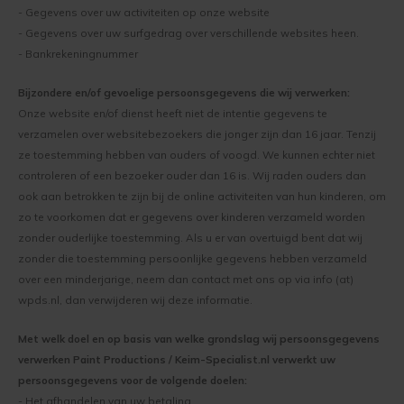
Kelder verven
Concreton-W
- Gegevens over uw activiteiten op onze website
- Gegevens over uw surfgedrag over verschillende websites heen.
- Bankrekeningnummer
Kaleien
Design Lasur
Bijzondere en/of gevoelige persoonsgegevens die wij verwerken:
Keim gevelverf
Eco-paint-Stripper
Onze website en/of dienst heeft niet de intentie gegevens te
verzamelen over websitebezoekers die jonger zijn dan 16 jaar. Tenzij
Keimen
Fixatief
ze toestemming hebben van ouders of voogd. We kunnen echter niet
controleren of een bezoeker ouder dan 16 is. Wij raden ouders dan
Keim kalkverf
Granital
ook aan betrokken te zijn bij de online activiteiten van hun kinderen, om
zo te voorkomen dat er gegevens over kinderen verzameld worden
Wat is afwasbare muurverf
Lignosil Color
zonder ouderlijke toestemming. Als u er van overtuigd bent dat wij
zonder die toestemming persoonlijke gegevens hebben verzameld
Muur Impregneren
Lignosil HRP
over een minderjarige, neem dan contact met ons op via info (at)
wpds.nl, dan verwijderen wij deze informatie.
Onderhoud bij Keim verf
Lignosil Inco
Met welk doel en op basis van welke grondslag wij persoonsgegevens
Spuiten van Keim verf
Lignosil Inco DL
verwerken Paint Productions / Keim-Specialist.nl verwerkt uw
persoonsgegevens voor de volgende doelen:
Buitenmuur verf kiezen
Lignosil-Scudo
- Het afhandelen van uw betaling