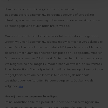
U kunt een verzoek tot inzage, correctie, verwijdering,
gegevensoverdraging van uw persoonsgegevens of verzoek tot
intrekking van uw toestemming of bezwaar op de verwerking van uw
persoonsgegevens sturen naar info(@)wpds.nl.
Om er zeker van te zijn dat het verzoek tot inzage door u is gedaan,
vragen wij u een kopie van uw identiteitsbewijs met het verzoek mee te
sturen. Maak in deze kopie uw pasfoto, MRZ (machine readable zone,
de strook met nummers onderaan het paspoort), paspoortnummer en
Burgerservicenummer (BSN) zwart. Dit ter bescherming van uw privacy.
We reageren zo snel mogelijk, maar binnen vier weken, op uw verzoek.
Paint Productions / Keim-Specialist.nl wil u er tevens op wijzen dat u de
mogelijkheid heeft om een klacht in te dienen bij de nationale
toezichthouder, de Autoriteit Persoonsgegevens. Dat kan via de
volgende
link
Hoe wij persoonsgegevens beveiligen:
Paint Productions / Keim-Specialist.nl neemt de bescherming van uw
gegevens serieus en neemt passende maatregelen om misbruik,