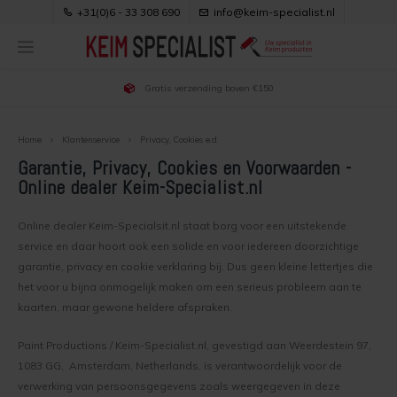
+31(0)6 - 33 308 690
info@keim-specialist.nl
Gratis verzending boven €150
Hoofdmenu / keim verf kopen
Hoofdmenu / klantenservice
Hoofdmenu / productuitleg
Hoofdmenu / toepassingen
Hoofdmenu / downloads
Hoofdmenu / projecten
Hoofdmenu / adviezen
Hoofdmenu / kleuren
KEIM verf kopen
Klantenservice
Toepassingen
Productuitleg
Downloads
Projecten
Adviezen
Kleuren
Home
Klantenservice
Privacy, Cookies e.d.
Garantie, Privacy, Cookies en Voorwaarden -
Keim Verf Kopen
Voordelen van Keim verf
Keim buitenmuur kleuren
Soldalan
Keim Betonverf
Over Ons & Contact
Gipswanden verven
Gebruiksaanwijzingen
Online dealer Keim-Specialist.nl
Buitenmuur verven
Keim binnenmuur kleuren
Soldalan ME
Keim Binnenmuurverf
Bestellen
Bakstenen buitenmuur verven
Brochures
Online dealer Keim-Specialsit.nl staat borg voor een uitstekende
service en daar hoort ook een solide en voor iedereen doorzichtige
Buitenmuur voorbereiden
Binnenmuur kleur kiezen
Soldalan Verdunning
Keim Buitenmuurverf
Bezorgen
Gevel renovatie
Veiligheidsbladen
garantie, privacy en cookie verklaring bij. Dus geen kleine lettertjes die
het voor u bijna onmogelijk maken om een serieus probleem aan te
Werkwijze buitenmuur verven
kleur trends
Royalan
Keim Houtverf
Veilig Betalen
Keimen nieuwbouw woning
Kleurenwaaiers
kaarten, maar gewone heldere afspraken.
Binnenmuur verven
Uitleg over Keim kleuren
Royalan Verdunning
Keurmerken
Dampopen afwerken na isoleren spouwmuur
Paint Productions / Keim-Specialist.nl, gevestigd aan Weerdestein 97,
1083 GG, Amsterdam, Netherlands, is verantwoordelijk voor de
Binnenmuur voorbereiden
Keim Exclusiv
Innostar
Gestucte buitenmuur verven
verwerking van persoonsgegevens zoals weergegeven in deze
Privacy, Cookies e.d.