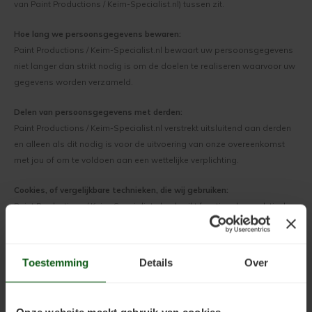
van Paint Productions / Keim-Specialist.nl) tussen zit.
Soldalan Arte
Hoe lang we persoonsgegevens bewaren:
Paint Productions / Keim-Specialist.nl bewaart uw persoonsgegevens
Soldalan Grof
niet langer dan strikt nodig is om de doelen te realiseren waarvoor uw
gegevens worden verzameld.
Speciaal Fixatief
Delen van persoonsgegevens met derden:
Spachtel
Paint Productions / Keim-Specialist.nl verstrekt uitsluitend aan derden
en alleen als dit nodig is voor de uitvoering van onze overeenkomst
Unikristalat
met jou of om te voldoen aan een wettelijke verplichting.
Concreton-Base
Cookies, of vergelijkbare technieken, die wij gebruiken:
Paint Productions / Keim-Specialist.nl gebruikt functionele, analytische
Concreton-Fixatief
en tracking cookies. Een cookie is een klein tekstbestand dat bij het
eerste bezoek aan deze website wordt opgeslagen in de browser van
Optil Grof
je computer, tablet of smartphone. Paint Productions / Keim-
Toestemming
Details
Over
Specialist.nl gebruikt cookies met een puur technische functionaliteit.
Deze zorgen ervoor dat de website naar behoren werkt en dat
Contact-Plus-Grof
bijvoorbeeld jouw voorkeursinstellingen onthouden worden. Paint
Onze website maakt gebruik van cookies