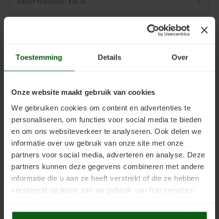
Edition Historisch - €14,70
Kelder verven
Concreton-W
.
Kaleien
Design Lasur
Toevoegen aan winkelwagen
Keim gevelverf
Eco-paint-Stripper
Toestemming
Details
Over
Keimen
Fixatief
Onze website maakt gebruik van cookies
Keim kalkverf
Granital
We gebruiken cookies om content en advertenties te
Productuitleg
personaliseren, om functies voor social media te bieden
Wat is afwasbare muurverf
Lignosil Color
en om ons websiteverkeer te analyseren. Ook delen we
Downloads
informatie over uw gebruik van onze site met onze
Muur Impregneren
Lignosil HRP
partners voor social media, adverteren en analyse. Deze
partners kunnen deze gegevens combineren met andere
Toepassingen o.a.
Onderhoud bij Keim verf
Lignosil Inco
informatie die u aan ze heeft verstrekt of die ze hebben
verzameld op basis van uw gebruik van hun services.
Spuiten van Keim verf
Lignosil Inco DL
0
STERREN OP BASIS VAN
0
BEOORDELINGEN
0
Reviews
Buitenmuur verf kiezen
Lignosil-Scudo