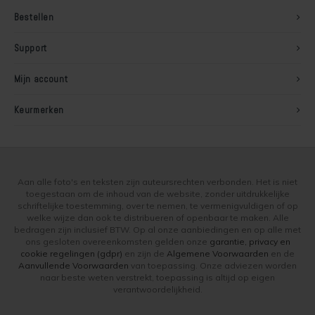
Bestellen
Soldalan Arte
Support
Soldalan Grof
Mijn account
Speciaal Fixatief
Keurmerken
Spachtel
Unikristalat
Aan alle foto's en teksten zijn auteursrechten verbonden. Het is niet
Concreton-Base
toegestaan om de inhoud van de website, zonder uitdrukkelijke
schriftelijke toestemming, over te nemen, te vermenigvuldigen of op
welke wijze dan ook te distribueren of openbaar te maken. Alle
Concreton-Fixatief
bedragen zijn inclusief BTW. Op al onze aanbiedingen en op alle met
ons gesloten overeenkomsten gelden onze
garantie, privacy en
cookie regelingen (gdpr)
en zijn de
Algemene Voorwaarden
en de
Optil Grof
Aanvullende Voorwaarden
van toepassing. Onze adviezen worden
naar beste weten verstrekt, toepassing is altijd op eigen
verantwoordelijkheid.
Contact-Plus-Grof