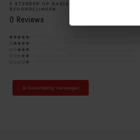
0
STERREN OP BASIS VAN
0
BEOORDELINGEN
0
Reviews
Je beoordeling toevoegen