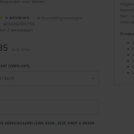
dergronden voor binnen.
neigen
bijvoor
teer-, 
0
REVIEWS
Je beoordeling toevoegen
voor a
:
4014362001793
 tot 2 werkdagen
Produ
,35
Incl. btw
IANT (VERPLICHT)
- €746,35
DE GEBRUIKSAANWIJZING DOOR, DEZE VINDT U ONDER
"