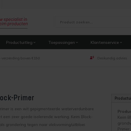
Productuitleg
Toepassingen
Klantenservice
s verzending boven €150
Deskundig advies
ock-Primer
Productu
rimer is een wit gepigmenteerde waterverdunbare
Produc
t een zeer goede isolerende werking. Keim Block-
Keim B
grondv
als grondering tegen naar vlekvorming/uitbloei
Primer 