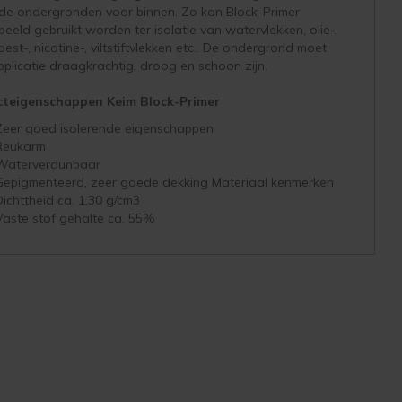
de ondergronden voor binnen. Zo kan Block-Primer
beeld gebruikt worden ter isolatie van watervlekken, olie-,
roest-, nicotine-, viltstiftvlekken etc.. De ondergrond moet
pplicatie draagkrachtig, droog en schoon zijn.
cteigenschappen Keim Block-Primer
Zeer goed isolerende eigenschappen
Reukarm
Waterverdunbaar
Gepigmenteerd, zeer goede dekking Materiaal kenmerken
Dichttheid ca. 1,30 g/cm3
Vaste stof gehalte ca. 55%