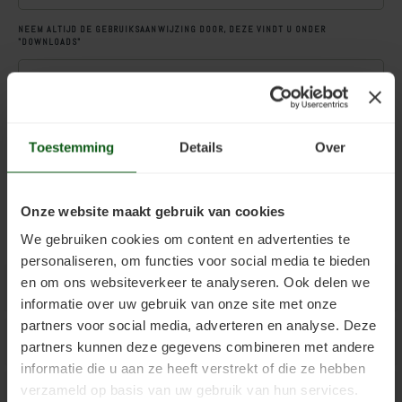
Kelder verven
Concreton-W
NEEM ALTIJD DE GEBRUIKSAANWIJZING DOOR, DEZE VINDT U ONDER
"DOWNLOADS"
Kaleien
Design Lasur
Keim gevelverf
Eco-paint-Stripper
.
Keimen
Fixatief
Toestemming
Details
Over
Toevoegen aan winkelwagen
Keim kalkverf
Granital
Onze website maakt gebruik van cookies
Wat is afwasbare muurverf
Lignosil Color
We gebruiken cookies om content en advertenties te
personaliseren, om functies voor social media te bieden
Muur Impregneren
Lignosil HRP
en om ons websiteverkeer te analyseren. Ook delen we
Productuitleg
informatie over uw gebruik van onze site met onze
Onderhoud bij Keim verf
Lignosil Inco
partners voor social media, adverteren en analyse. Deze
Downloads
partners kunnen deze gegevens combineren met andere
Spuiten van Keim verf
Lignosil Inco DL
informatie die u aan ze heeft verstrekt of die ze hebben
verzameld op basis van uw gebruik van hun services.
Toepassingen o.a.
Buitenmuur verf kiezen
Lignosil-Scudo