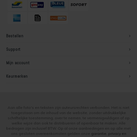
Soldalan Arte
Soldalan Grof
Bestellen
Speciaal Fixatief
Support
Spachtel
Mijn account
Unikristalat
Keurmerken
Concreton-Base
Concreton-Fixatief
Aan alle foto's en teksten zijn auteursrechten verbonden. Het is niet
Optil Grof
toegestaan om de inhoud van de website, zonder uitdrukkelijke
schriftelijke toestemming, over te nemen, te vermenigvuldigen of op
welke wijze dan ook te distribueren of openbaar te maken. Alle
Contact-Plus-Grof
bedragen zijn inclusief BTW. Op al onze aanbiedingen en op alle met
ons gesloten overeenkomsten gelden onze
garantie, privacy en