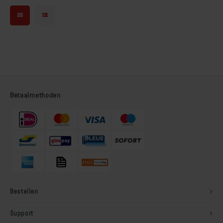
Soldalan Arte
Soldalan Grof
Speciaal Fixatief
Spachtel
Betaalmethoden
Unikristalat
Concreton-Base
Concreton-Fixatief
Optil Grof
Bestellen
Contact-Plus-Grof
Support