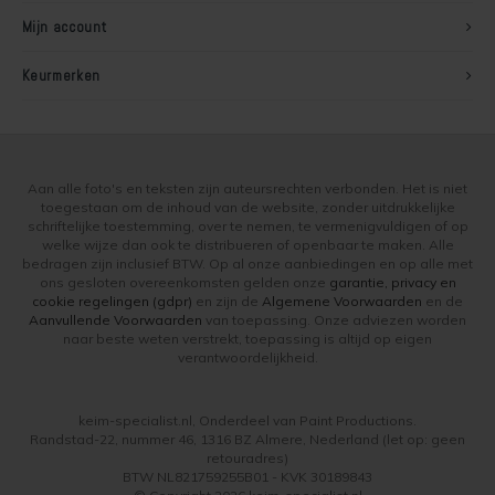
Mijn account
Keurmerken
Aan alle foto's en teksten zijn auteursrechten verbonden. Het is niet
toegestaan om de inhoud van de website, zonder uitdrukkelijke
schriftelijke toestemming, over te nemen, te vermenigvuldigen of op
welke wijze dan ook te distribueren of openbaar te maken. Alle
bedragen zijn inclusief BTW. Op al onze aanbiedingen en op alle met
ons gesloten overeenkomsten gelden onze
garantie, privacy en
cookie regelingen (gdpr)
en zijn de
Algemene Voorwaarden
en de
Aanvullende Voorwaarden
van toepassing. Onze adviezen worden
naar beste weten verstrekt, toepassing is altijd op eigen
verantwoordelijkheid.
keim-specialist.nl, Onderdeel van Paint Productions.
Randstad-22, nummer 46, 1316 BZ Almere, Nederland (let op: geen
retouradres)
BTW NL821759255B01 - KVK 30189843