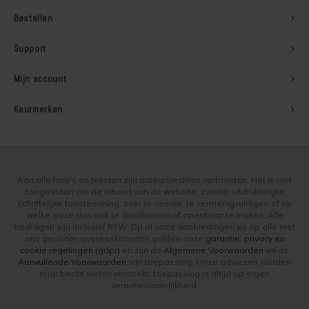
Bestellen
Soldalan Arte
Support
Soldalan Grof
Mijn account
Speciaal Fixatief
Keurmerken
Spachtel
Unikristalat
Aan alle foto's en teksten zijn auteursrechten verbonden. Het is niet
Concreton-Base
toegestaan om de inhoud van de website, zonder uitdrukkelijke
schriftelijke toestemming, over te nemen, te vermenigvuldigen of op
welke wijze dan ook te distribueren of openbaar te maken. Alle
Concreton-Fixatief
bedragen zijn inclusief BTW. Op al onze aanbiedingen en op alle met
ons gesloten overeenkomsten gelden onze
garantie, privacy en
cookie regelingen (gdpr)
en zijn de
Algemene Voorwaarden
en de
Optil Grof
Aanvullende Voorwaarden
van toepassing. Onze adviezen worden
naar beste weten verstrekt, toepassing is altijd op eigen
Contact-Plus-Grof
verantwoordelijkheid.