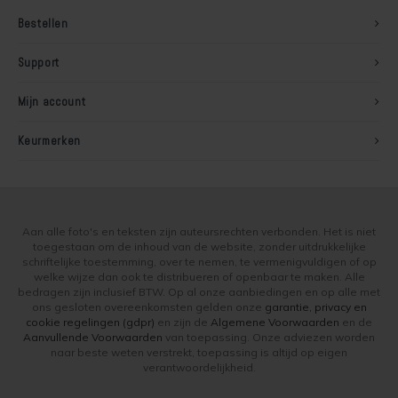
Bestellen
Soldalan Arte
Support
Soldalan Grof
Mijn account
Speciaal Fixatief
Keurmerken
Spachtel
Unikristalat
Aan alle foto's en teksten zijn auteursrechten verbonden. Het is niet
Concreton-Base
toegestaan om de inhoud van de website, zonder uitdrukkelijke
schriftelijke toestemming, over te nemen, te vermenigvuldigen of op
welke wijze dan ook te distribueren of openbaar te maken. Alle
Concreton-Fixatief
bedragen zijn inclusief BTW. Op al onze aanbiedingen en op alle met
ons gesloten overeenkomsten gelden onze
garantie, privacy en
cookie regelingen (gdpr)
en zijn de
Algemene Voorwaarden
en de
Optil Grof
Aanvullende Voorwaarden
van toepassing. Onze adviezen worden
naar beste weten verstrekt, toepassing is altijd op eigen
Contact-Plus-Grof
verantwoordelijkheid.